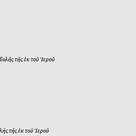
λῆς τῆς ἐκ τοῦ Ἱεροῦ
ς τῆς ἐκ τοῦ Ἱεροῦ