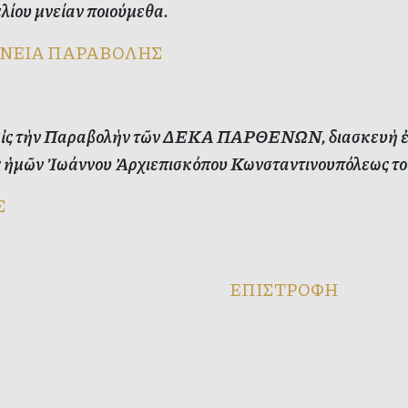
λίου μνείαν ποιούμεθα.
ΝΕΙΑ ΠΑΡΑΒΟΛΗΣ
εἰς τὴν Παραβολὴν τῶν ΔΕΚΑ ΠΑΡΘΕΝΩΝ, διασκευὴ ἐκ 
 ἡμῶν Ἰωάννου Ἀρχιεπισκόπου Κωνσταντινουπόλεως το
Σ
ΕΠΙΣΤΡΟΦΗ