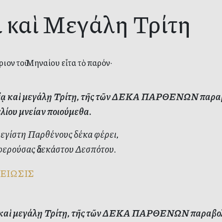
ία καὶ Μεγάλη Τρίτη
ιον τοῦ Μηναίου εἶτα τὸ παρόν·
γίᾳ καὶ μεγάλῃ Τρίτῃ, τῆς τῶν ΔΕΚΑ ΠΑΡΘΕΝΩΝ παραβο
λίου μνείαν ποιούμεθα.
εγίστη Παρθένους δέκα φέρει,
φερούσας ἀδεκάστου Δεσπότου.
ΕΙΩΣΙΣ
ᾳ καὶ μεγάλῃ Τρίτῃ, τῆς τῶν ΔΕΚΑ ΠΑΡΘΕΝΩΝ παραβολῆ