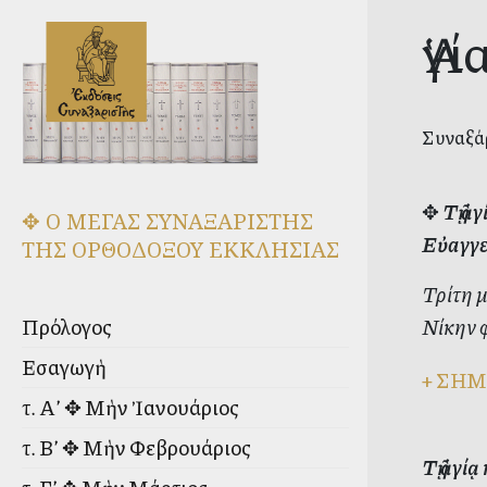
Ἁγ
Συναξάρ
✥
Τῇ ἁ
✥ Ο ΜΕΓΑΣ ΣΥΝΑΞΑΡΙΣΤΗΣ
Εὐαγγε
ΤΗΣ ΟΡΘΟΔΟΞΟΥ ΕΚΚΛΗΣΙΑΣ
Τρίτη μ
Νίκην 
Πρόλογος
Εἰσαγωγὴ
+
ΣΗΜ
τ. Α’ ✥ Μὴν Ἰανουάριος
τ. Β’ ✥ Μὴν Φεβρουάριος
Τῇ ἁγί