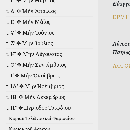
τ. Γ’ ✥ Μὴν Μάρτιος
Εὐαγγε
τ. Δ’ ✥ Μὴν Ἀπρίλιος
ΕΡΜΗ
τ. Ε’ ✥ Μὴν Μάϊος
τ. Ϛ’ ✥ Μὴν Ἰούνιος
τ. Ζ’ ✥ Μὴν Ἰούλιος
Λόγος 
Πατρὸς
τ. Η’ ✥ Μὴν Αὔγουστος
τ. Θ’ ✥ Μὴν Σεπτέμβριος
ΛΟΓΟ
τ. Ι’ ✥ Μὴν Ὀκτώβριος
τ. ΙΑ’ ✥ Μὴν Νοέμβριος
τ. ΙΒ’ ✥ Μὴν Δεκέμβριος
τ. ΙΓ’ ✥ Περίοδος Τριῳδίου
Κυριακὴ Τελώνου καὶ Φαρισαίου
Κυριακὴ τοῦ Ἀσώτου