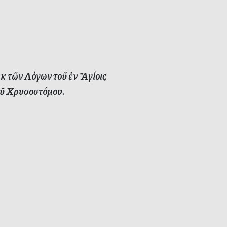
τῶν Λόγων τοῦ ἐν Ἅγίοις
ῦ Χρυσοστόμου.