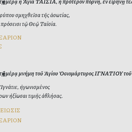
τῇ ἡμέρᾳ ἡ Ἁγία ΤΑΪΣΙΑ, ἡ πρότερον πόρνη, ἐν εἰρήνῃ τε
ρύπου σμηχθεῖσα τῆς ἀσωτίας,
πρόσεισι τῷ Θεῷ Ταϊσία.
ΞΑΡΙΟΝ
Σ
ὐτῇ ἡμέρᾳ μνήμη τοῦ Ἁγίου Ὁσιομάρτυρος ΙΓΝΑΤΙΟΥ τοῦ
Ἰγνάτιε, ἠγωνισμένος
ων ἠξίωσαι τιμῆς ἀθλήσας.
ΕΙΩΣΙΣ
ΞΑΡΙΟΝ