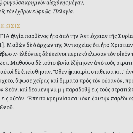
 φυγοῦσα κρημνὸν αἰσχύνης μέγαν,
ῖς τὸν ἐχθρὸν εὐφυῶς, Πελαγία.
ΕΙΩΣΙΣ
Α ἡ Ἁγία παρθένος ἦτο ἀπὸ τὴν Ἀντιόχειαν τῆς Συρία
1]
. Μαθὼν δὲ ὁ ἄρχων τῆς Ἀντιοχείας ὅτι ἦτο Χριστιαν
λάβωσιν· ἐλθόντες δὲ ἐκεῖνοι περιεκύκλωσαν τὸν οἶκόν τ
σι. Μαθοῦσα δὲ τοῦτο ἡ Ἁγία ἐζήτησεν ἀπὸ τοὺς στρατ
 αὐτοὶ δὲ ἐπείσθησαν. Ὅθεν ἡ μακαρία σταθεῖσα κατ’ ἀν
χετο, ὕψωσε χεῖρας καὶ ὄμματα πρὸς τὸν οὐρανόν, πρ
ν Θεόν, καὶ δεομένη νὰ μὴ παραδοθῇ εἰς τοὺς στρατιώτα
 εἰς αὐτόν. Ἔπειτα κρημνίσασα μόνη ἑαυτὴν παρέδωκε
 Θεοῦ.