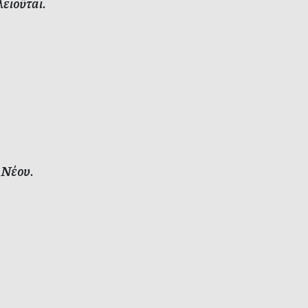
λειοῦται.
 Νέου.