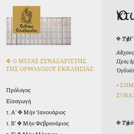
Ὀκ
✥
Τῇ Η
Αἴσχους
✥ Ο ΜΕΓΑΣ ΣΥΝΑΞΑΡΙΣΤΗΣ
Πρὸς ὅρ
ΤΗΣ ΟΡΘΟΔΟΞΟΥ ΕΚΚΛΗΣΙΑΣ
Ὀγδοάτ
+
ΣΗΜ
Πρόλογος
ΣΥΝΑ
Εἰσαγωγὴ
τ. Α’ ✥ Μὴν Ἰανουάριος
✥
Τῇ α
τ. Β’ ✥ Μὴν Φεβρουάριος