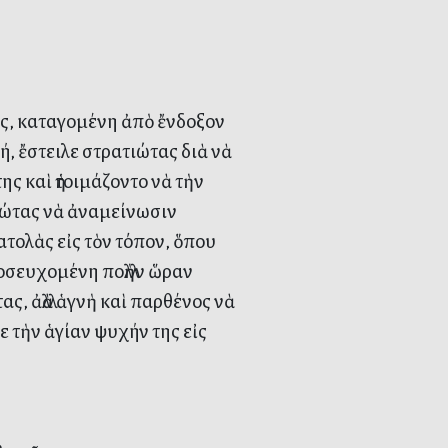
ς, καταγομένη ἀπὸ ἔνδοξον
ή, ἔστειλε στρατιώτας διὰ νὰ
ης καὶ ἡτοιμάζοντο νὰ τὴν
ιώτας νὰ ἀναμείνωσιν
ατολὰς εἰς τὸν τόπον, ὅπου
οσευχομένη πολλὴν ὥραν
ς, ἀλλὰ ἁγνὴ καὶ παρθένος νὰ
 τὴν ἁγίαν ψυχήν της εἰς