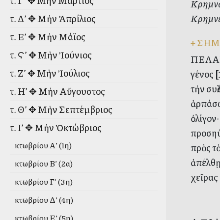
τ. Γ’ ✥ Μὴν Μάρτιος
Κρημνῷ
Κρημνε
τ. Δ’ ✥ Μὴν Ἀπρίλιος
τ. Ε’ ✥ Μὴν Μάϊος
+
ΣΗΜ
τ. Ϛ’ ✥ Μὴν Ἰούνιος
ΠΕΛΑΓΙ
τ. Ζ’ ✥ Μὴν Ἰούλιος
γένος
[
τὴν συλ
τ. Η’ ✥ Μὴν Αὔγουστος
ἁρπάσω
τ. Θ’ ✥ Μὴν Σεπτέμβριος
ὀλίγον·
τ. Ι’ ✥ Μὴν Ὀκτώβριος
προσηύ
Ὀκτωβρίου Α’ (1η)
πρὸς τὸ
ἀπέλθῃ
Ὀκτωβρίου Β’ (2α)
χεῖρας
Ὀκτωβρίου Γ’ (3η)
Ὀκτωβρίου Δ’ (4η)
Ὀκτωβρίου Ε’ (5η)