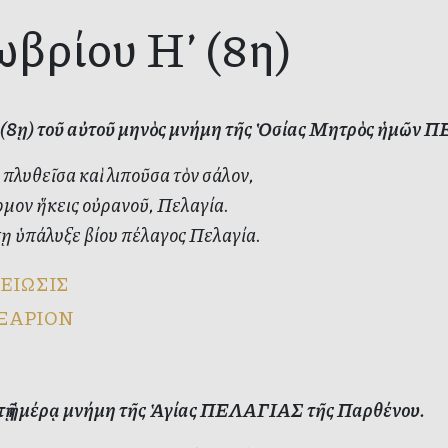
τωβρίου Η’ (8η)
’ (8ῃ) τοῦ αὐτοῦ μηνὸς μνήμη τῆς Ὁσίας Μητρὸς ἡμῶν 
 πλυθεῖσα καὶ λιποῦσα τὸν σάλον,
μον ἥκεις οὐρανοῦ, Πελαγία.
ῃ ὑπάλυξε βίου πέλαγος Πελαγία.
ΕΙΩΣΙΣ
ΞΑΡΙΟΝ
ὐτῇ ἡμέρᾳ μνήμη τῆς Ἁγίας ΠΕΛΑΓΙΑΣ τῆς Παρθένου.