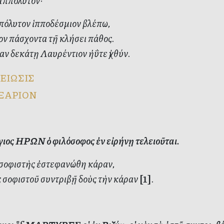
 Ἱππόλυτον·
πόλυτον ἱπποδέσμιον βλέπω,
ν πάσχοντα τῇ κλήσει πάθος.
ν δεκάτῃ Λαυρέντιον ἠΰτε ἰχθύν.
ΕΙΩΣΙΣ
ΞΑΡΙΟΝ
ιος ΗΡΩΝ ὁ φιλόσοφος ἐν εἰρήνῃ τελειοῦται.
σοφιστὴς ἐστεφανώθη κάραν,
 σοφιστοῦ συντριβῇ δοὺς τὴν κάραν
[1]
.