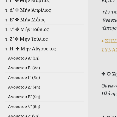
Εἰς τὸν
τ. Γ’ ✥ Μὴν Μάρτιος
τ. Δ’ ✥ Μὴν Ἀπρίλιος
Τὸν Ἱπ
τ. Ε’ ✥ Μὴν Μάϊος
Ἐναντίο
Ὤπτησα
τ. Ϛ’ ✥ Μὴν Ἰούνιος
τ. Ζ’ ✥ Μὴν Ἰούλιος
+
ΣΗΜ
τ. Η’ ✥ Μὴν Αὔγουστος
ΣΥΝΑ
Αὐγούστου Α’ (1η)
Αὐγούστου Β’ (2α)
✥
Ὁ Ἅγ
Αὐγούστου Γ’ (3η)
Θανὼν 
Αὐγούστου Δ’ (4η)
Πλάνης
Αὐγούστου Ε’ (5η)
Αὐγούστου Ϛ’ (6η)
Αὐγούστου Ζ’ (7η)