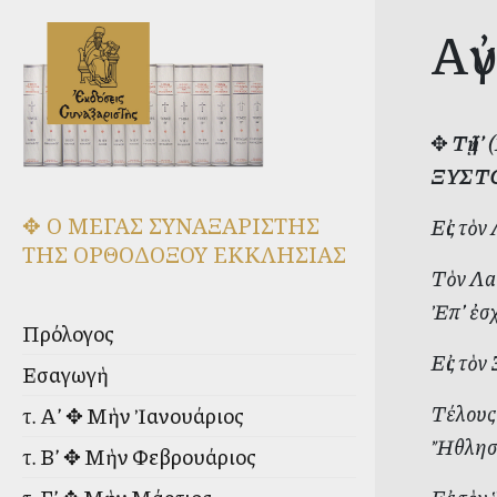
Αὐ
✥
Τῇ Ι
ΞΥΣΤΟ
✥ Ο ΜΕΓΑΣ ΣΥΝΑΞΑΡΙΣΤΗΣ
Εἰς τὸν
ΤΗΣ ΟΡΘΟΔΟΞΟΥ ΕΚΚΛΗΣΙΑΣ
Τὸν Λα
Ἐπ’ ἐσ
Πρόλογος
Εἰς τὸν
Εἰσαγωγὴ
Τέλους 
τ. Α’ ✥ Μὴν Ἰανουάριος
Ἤθλησας
τ. Β’ ✥ Μὴν Φεβρουάριος