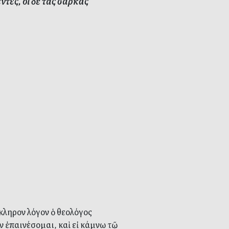
ντες, οἱ δὲ τὰς σάρκας
κληρον λόγον ὁ θεολόγος
ν ἐπαινέσομαι, καὶ εἰ κάμνω τῷ