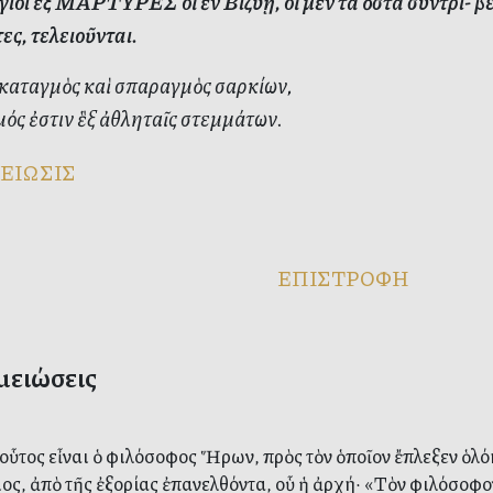
ιοι ἓξ ΜΑΡΤΥΡΕΣ οἱ ἐν Βιζύῃ, οἱ μὲν τὰ ὁστᾶ συντρι- βέ
ες, τελειοῦνται.
καταγμὸς καὶ σπαραγμὸς σαρκίων,
ς ἐστιν ἓξ ἀθληταῖς στεμμάτων.
ΕΙΩΣΙΣ
ΕΠΙΣΤΡΟΦΗ
μειώσεις
 οὗτος εἶναι ὁ φιλόσοφος Ἥρων, πρὸς τὸν ὁποῖον ἔπλεξεν ὁλό
ος, ἀπὸ τῆς ἐξορίας ἐπανελθόντα, οὗ ἡ ἀρχή· «Τὸν φιλόσοφο