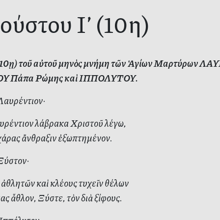
γούστου Ι’ (10η)
’ (10ῃ) τοῦ αὐτοῦ μηνὸς μνήμη τῶν Ἁγίων Μαρτύρων Λ
Υ Πάπα Ρώμης καὶ ΙΠΠΟΛΥΤΟΥ.
 Λαυρέντιον·
υρέντιον λάβρακα Χριστοῦ λέγω,
χάρας ἄνθραξιν ἐξωπτημένον.
 Ξύστον·
ἀθλητῶν καὶ κλέους τυχεῖν θέλων
 ἆθλον, Ξύστε, τὸν διὰ ξίφους.