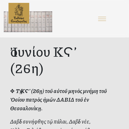
Ἰουνίου ΚϚ’
(26η)
✥
Τῇ ΚϚ’ (26ῃ) τοῦ αὐτοῦ μηνὸς μνήμη τοῦ
Ὁσίου πατρὸς ἡμῶν ΔΑΒΙΔ τοῦ ἐν
Θεσσαλονίκῃ.
Δαβὶδ συνήφθης τῷ πάλαι, Δαβὶδ νέε,