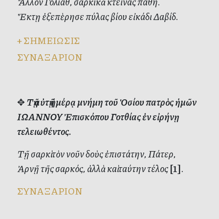
Ἄλλον Γολιάθ, σαρκικὰ κτείνας πάθη.
Ἕκτῃ ἐξεπὲρησε πύλας βίου εἰκάδι Δαβίδ.
+
ΣΗΜΕΙΩΣΙΣ
ΣΥΝΑΞΑΡΙΟΝ
✥
Τῇ αὐτῇ ἡμέρᾳ μνήμη τοῦ Ὁσίου πατρὸς ἡμῶν
ΙΩΑΝΝΟΥ Ἐπισκόπου Γοτθίας ἐν εἰρήνῃ
τελειωθέντος.
Τῇ σαρκὶ τὸν νοῦν δοὺς ἐπιστάτην, Πάτερ,
Ἀρνῇ τῆς σαρκός, ἀλλὰ καὶ ταύτην τέλος
[1]
.
ΣΥΝΑΞΑΡΙΟΝ