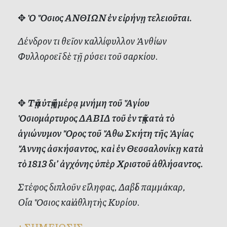
✥
Ὁ Ὅσιος ΑΝΘΙΩΝ ἐν εἰρήνῃ τελειοῦται.
Δένδρον τι θεῖον καλλίφυλλον Ἀνθίων
Φυλλοροεῖ δὲ τῇ ρύσει τοῦ σαρκίου.
✥
Τῇ αὐτῇ ἡμέρᾳ μνήμη τοῦ Ἅγίου
Ὁσιομάρτυρος ΔΑΒΙΔ τοῦ ἐν τῇ κατὰ τὸ
ἁγιώνυμον Ὄρος τοῦ Ἄθω Σκήτη τῆς Ἁγίας
Ἄννης ἀσκήσαντος, καὶ ἐν Θεσσαλονίκῃ κατὰ
τὸ 1813 δι’ ἀγχόνης ὑπὲρ Χριστοῦ ἀθλήσαντος.
Στέφος διπλοῦν εἴληφας, Δαβὶδ παμμάκαρ,
Οἷα Ὅσιος καὶ ἀθλητὴς Κυρίου.
+
ΣΗΜΕΙΩΣΙΣ