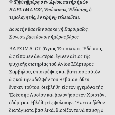
✥
Τῇ αὐτῇ ἡμέρᾳ ὁ ἐν Ἁγίοις πατὴρ ἡμῶν
ΒΑΡΣΙΜΑΙΟΣ, Ἐπίσκοπος Ἐδέσσης, ὁ
Ὁμολογητής, ἐν εἰρήνῃ τελειοῦται.
Δοὺς τὴν βαρεῖαν σάρκα γῇ Βαρσιμαῖος,
Σύνεστι βαστάσασιν ἡμέρας βάρος.
ΒΑΡΣΙΜΑΙΟΣ ὁ Ἅγιος Ἐπίσκοπος Ἐδέσσης,
ὡς εἴπομεν ἀνωτέρω, ἔγινεν αἴτιος τῆς
ψυχικῆς σωτηρίας τοῦ Ἁγίου Μάρτυρος
Σαρβήλου, ἐπιστρέψας καὶ βαπτίσας αὐτὸν
ὡς καὶ τὴν ἀδελφήν του Βεβαίαν· ὅθεν,
ἕνεκεν τούτου, διεβλήθη εἰς τὸν ἡγεμόνα τῆς
Ἐδέσσης Λυσίαν καὶ ὁμολογήσας τὸν Χριστόν,
ἐδάρη καὶ ἐβλήθη εἰς φυλακήν. Ἔπειτα ἦλθον
διατάγματα βασιλικά, διορίζοντα νὰ παύσῃ ὁ