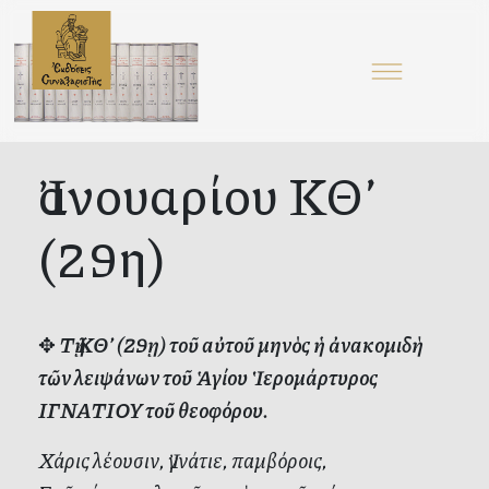
Ἰανουαρίου ΚΘ’
(29η)
✥
Τῇ ΚΘ’ (29ῃ) τοῦ αὐτοῦ μηνὸς ἡ ἀνακομιδὴ
τῶν λειψάνων τοῦ Ἁγίου Ἱερομάρτυρος
ΙΓΝΑΤΙΟΥ τοῦ θεοφόρου.
Χάρις λέουσιν, Ἰγνάτιε, παμβόροις,