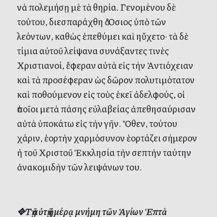
νὰ πολεμήσῃ μὲ τὰ θηρία. Γενομένου δὲ
τούτου, διεσπαράχθη ὁ Ὅσιος ὑπὸ τῶν
λεόντων, καθὼς ἐπεθύμει καὶ ηὔχετο· τὰ δὲ
τίμια αὐτοῦ λείψανα συνάξαντες τινὲς
Χριστιανοί, ἔφεραν αὐτὰ εἰς τὴν Ἀντιόχειαν
καὶ τὰ προσέφεραν ὡς δῶρον πολυτιμότατον
καὶ ποθούμενον εἰς τοὺς ἐκεῖ ἀδελφούς, οἱ
ὁποῖοι μετὰ πάσης εὐλαβείας ἀπεθησαύρισαν
αὐτὰ ὑποκάτω εἰς τὴν γῆν. Ὅθεν, τούτου
χάριν, ἑορτὴν χαρμόσυνον ἑορτάζει σήμερον
ἡ τοῦ Χριστοῦ Ἐκκλησία τὴν σεπτὴν ταύτην
ἀνακομιδὴν τῶν λειψάνων του.
✥
Τῇ αὐτῇ ἡμέρᾳ μνήμη τῶν Ἁγίων Ἑπτὰ