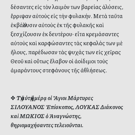
δέσαντες εἰς τὸν λαιμόν των βαρείας ἁλύσεις,
ἔρριψαν αὐτοὺς εἰς τὴν φυλακήν. Μετὰ ταῦτα
ἐκβάλλουσιν αὐτοὺς ἐκ τῆς φυλακῆς καὶ
ξεσχίζουσιν ἐκ δευτέρου· εἶτα κρεμάσαντες
αὐτοὺς καὶ καρφώσαντες τὰς κεφαλάς των μὲ
ἥλους, παρέδωσαν τὰς ψυχάς των εἰς χεῖρας
Θεοῦ καὶ οὕτως ἔλαβον οἱ ἀοίδιμοι τοὺς
ἀμαράντους στεφάνους τῆς ἀθλήσεως.
✥
Τῇ αὐτῇ ἡμέρᾳ οἱ Ἅγιοι Μάρτυρες
ΣΙΛΟΥΑΝΟΣ Ἐπίσκοπος, ΛΟΥΚΑΣ Διάκονος
καὶ ΜΩΚΙΟΣ ὁ Ἀναγνώστης,
θηριομαχήσαντες τελειοῦνται.