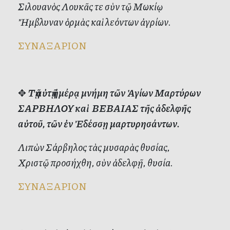
Σιλουανὸς Λουκᾶς τε σὺν τῷ Μωκίῳ
Ἤμβλυναν ὁρμὰς καὶ λεόντων ἀγρίων.
ΣΥΝΑΞΑΡΙΟΝ
✥
Τῇ αὐτῇ ἡμέρᾳ μνήμη τῶν Ἁγίων Μαρτύρων
ΣΑΡΒΗΛΟΥ καὶ ΒΕΒΑΙΑΣ τῆς ἀδελφῆς
αὐτοῦ, τῶν ἐν Ἐδέσσῃ μαρτυρησάντων.
Λιπὼν Σάρβηλος τὰς μυσαρὰς θυσίας,
Χριστῷ προσήχθη, σὺν ἀδελφῇ, θυσία.
ΣΥΝΑΞΑΡΙΟΝ