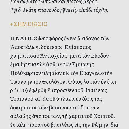
Σοῦ σώματος λιποῦσι καὶ πιστοῖς μέρος.
Τῇ δ’ ἐνάτῃ ἐπάνουδος Ἰγνατίῳ εἰκάδι τύχθη.
+
ΣΗΜΕΙΩΣΙΣ
ΙΓΝΑΤΙΟΣ ὁ Θεοφόρος ἔγινε διάδοχος τῶν
Ἀποστόλων, δεύτερος Ἐπίσκοπος
χρηματίσας Ἀντιοχείας, μετὰ τὸν Εὔοδον·
ἐμαθήτευσε δὲ ὁμοῦ μὲ τὸν Σμύρνης
Πολύκαρπον πλησίον εἰς τὸν Εὐαγγελιστὴν
Ἰωάννην τὸν Θεολόγον. Οὗτος λοιπὸν ἐν ἔτει
ρι’ (110) ἐφέρθη ἔμπροσθεν τοῦ βασιλέως
Τραϊανοῦ καὶ ἀφοῦ ὑπέμεινεν ὅλας τὰς
δοκιμασίας τῶν βασάνων καὶ ἔμεινεν
ἀβλαβὴς ἀπὸ τούτων, τῇ χάριτι τοῦ Χριστοῦ,
ἐστάλη παρὰ τοῦ βασιλέως εἰς τὴν Ρώμην, διὰ