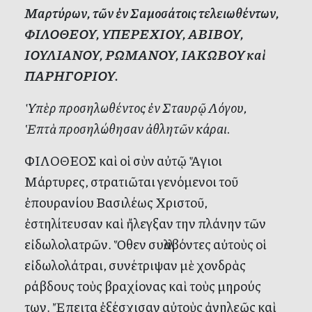
Μαρτύρων, τῶν ἐν Σαμοσάτοις τελειωθέντων,
ΦΙΛΟΘΕΟΥ, ΥΠΕΡΕΧΙΟΥ, ΑΒΙΒΟΥ,
ΙΟΥΛΙΑΝΟΥ, ΡΩΜΑΝΟΥ, ΙΑΚΩΒΟΥ καὶ
ΠΑΡΗΓΟΡΙΟΥ.
Ὑπὲρ προσηλωθέντος ἐν Σταυρῷ Λόγου,
Ἑπτὰ προσηλώθησαν ἀθλητῶν κάραι.
ΦΙΛΟΘΕΟΣ καὶ οἱ σὺν αὐτῷ Ἅγιοι
Μάρτυρες, στρατιῶται γενόμενοι τοῦ
ἐπουρανίου Βασιλέως Χριστοῦ,
ἐστηλίτευσαν καὶ ἤλεγξαν την πλάνην τῶν
εἰδωλολατρῶν. Ὅθεν συλλαβόντες αὐτοὺς οἱ
εἰδωλολάτραι, συνέτριψαν μὲ χονδρὰς
ράβδους τοὺς βραχίονας καὶ τοὺς μηρούς
των. Ἔπειτα ἐξέσχισαν αὐτοὺς ἀνηλεῶς καὶ