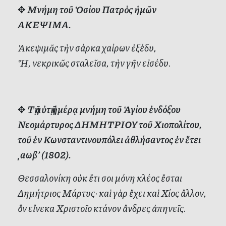
✥
Μνήμη τοῦ Ὁσίου Πατρὸς ἡμῶν
ΑΚΕΨΙΜΑ.
Ἀκεψιμᾶς τὴν σάρκα χαίρων ἐξέδυ,
Ἥ, νεκρικῶς σταλεῖσα, τὴν γῆν εἰσέδυ.
✥
Τῇ αὐτῇ ἡμέρᾳ μνήμη τοῦ Ἁγίου ἐνδόξου
Νεομάρτυρος ΔΗΜΗΤΡΙΟΥ τοῦ Χιοπολίτου,
τοῦ ἐν Κωνσταντινουπόλει ἀθλήσαντος ἐν ἔτει
͵αωβ’ (1802).
Θεσσαλονίκη οὐκ ἔτι σοι μόνη κλέος ἔσται
Δημήτριος Μάρτυς· καὶ γὰρ ἔχει καὶ Χίος ἄλλον,
ὃν εἵνεκα Χριστοῖο κτάνον ἄνδρες ἀπηνεῖς.