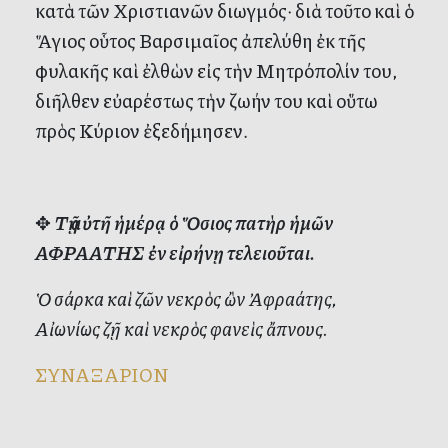
κατὰ τῶν Χριστιανῶν διωγμός· διὰ τοῦτο καὶ ὁ
Ἅγιος οὗτος Βαρσιμαῖος ἀπελύθη ἐκ τῆς
φυλακῆς καὶ ἐλθὼν εἰς τὴν Μητρόπολίν του,
διῆλθεν εὐαρέστως τὴν ζωήν του καὶ οὕτω
πρὸς Κύριον ἐξεδήμησεν.
✥
Τῇ αὐτῆ ἡμέρᾳ ὁ Ὅσιος πατὴρ ἡμῶν
ΑΦΡΑΑΤΗΣ ἐν εἰρήνῃ τελειοῦται.
Ὁ σάρκα καὶ ζῶν νεκρὸς ὢν Ἀφραάτης,
Αἰωνίως ζῇ καὶ νεκρὸς φανεὶς ἄπνους.
ΣΥΝΑΞΑΡΙΟΝ