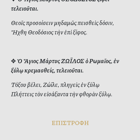
τελειοῦται.
Θεοῖς προσοίσειν μηδαμῶς πεισθεὶς δόσιν,
Ἤχθη Θεοδόσιος τὴν ἐπὶ ξίφος.
✥
Ὁ Ἅγιος Μάρτυς ΖΩΪΛΟΣ ὁ Ρωμαῖος, ἐν
ξύλῳ κρεμασθείς, τελειοῦται.
Τόξου βέλει, Ζώϊλε, πληγεὶς ἐν ξύλῳ
Πλήττεις τὸν εἰσάξαντα τὴν φθορὰν ξύλῳ.
ΕΠΙΣΤΡΟΦΗ