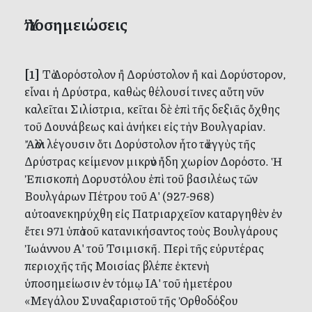
Ὑποσημειώσεις
[1]
Τὸ Δορόστολον ἢ Δορύστολον ἢ καὶ Δορύστορον,
εἶναι ἡ Δρύστρα, καθὼς θέλουσί τινες αὕτη νῦν
καλεῖται Σιλίστρια, κεῖται δὲ ἐπὶ τῆς δεξιᾶς ὄχθης
τοῦ Δουνάβεως καὶ ἀνήκει εἰς τὴν Βουλγαρίαν.
Ἄλλοι λέγουσιν ὅτι Δορύστολον ἦτο τὸ ἐγγὺς τῆς
Δρύστρας κείμενον μικρὸν ἤδη χωρίον Δορόστο. Ἡ
Ἐπισκοπὴ Δορυστόλου ἐπὶ τοῦ βασιλέως τῶν
Βουλγάρων Πέτρου τοῦ Αʹ (927-968)
αὐτοανεκηρύχθη εἰς Πατριαρχεῖον καταργηθὲν ἐν
ἔτει 971 ὑπὸ τοῦ κατανικήσαντος τοὺς Βουλγάρους
Ἰωάννου Αʹ τοῦ Τσιμισκῆ. Περὶ τῆς εὐρυτέρας
περιοχῆς τῆς Μοισίας βλέπε ἐκτενὴ
ὑποσημείωσιν ἐν τόμῳ ΙΑʹ τοῦ ἡμετέρου
«Μεγάλου Συναξαριστοῦ τῆς Ὀρθοδόξου