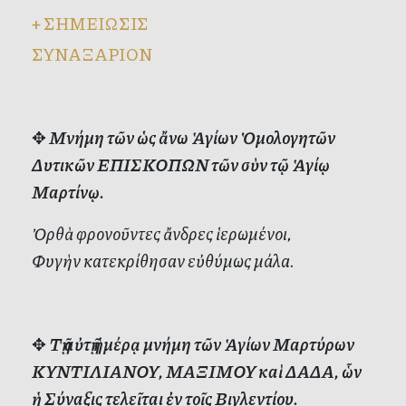
+
ΣΗΜΕΙΩΣΙΣ
ΣΥΝΑΞΑΡΙΟΝ
✥
Μνήμη τῶν ὡς ἄνω Ἁγίων Ὁμολογητῶν
Δυτικῶν ΕΠΙΣΚΟΠΩΝ τῶν σὺν τῷ Ἁγίῳ
Μαρτίνῳ.
Ὀρθὰ φρονοῦντες ἄνδρες ἱερωμένοι,
Φυγὴν κατεκρίθησαν εὐθύμως μάλα.
✥
Τῇ αὐτῇ ἡμέρᾳ μνήμη τῶν Ἁγίων Μαρτύρων
ΚΥΝΤΙΛΙΑΝΟΥ, ΜΑΞΙΜΟΥ καὶ ΔΑΔΑ, ὧν
ἡ Σύναξις τελεῖται ἐν τοῖς Βιγλεντίου.