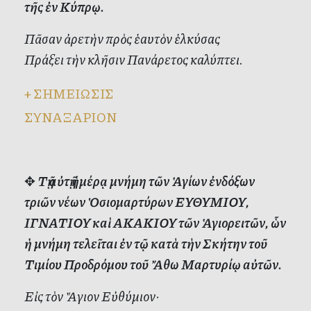
τῆς ἐν Κύπρῳ.
Πᾶσαν ἀρετὴν πρὸς ἑαυτὸν ἑλκύσας
Πράξει τὴν κλῆσιν Πανάρετος καλύπτει.
+
ΣΗΜΕΙΩΣΙΣ
ΣΥΝΑΞΑΡΙΟΝ
✥
Τῇ αὐτῇ ἡμέρᾳ μνήμη τῶν Ἁγίων ἐνδόξων
τριῶν νέων Ὁσιομαρτύρων ΕΥΘΥΜΙΟΥ,
ΙΓΝΑΤΙΟΥ καὶ ΑΚΑΚΙΟΥ τῶν Ἁγιορειτῶν, ὧν
ἡ μνήμη τελεῖται ἐν τῷ κατὰ τὴν Σκήτην τοῦ
Τιμίου Προδρόμου τοῦ Ἄθω Μαρτυρίῳ αὐτῶν.
Εἰς τὸν Ἅγιον Εὐθύμιον·