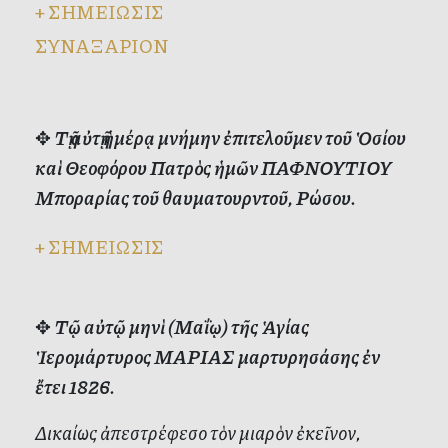
+
ΣΗΜΕΙΩΣΙΣ
ΣΥΝΑΞΑΡΙΟΝ
✥
Τῇ αὐτῇ ἡμέρᾳ μνήμην ἐπιτελοῦμεν τοῦ Ὁσίου
καὶ Θεοφόρου Πατρὸς ἡμῶν ΠΑΦΝΟΥΤΙΟΥ
Μποραρίας τοῦ θαυματουρντοῦ, Ρώσου.
+
ΣΗΜΕΙΩΣΙΣ
✥
Τῷ αὐτῷ μηνὶ (Μαΐῳ) τῆς Ἁγίας
Ἱερομάρτυρος ΜΑΡΙΑΣ μαρτυρησάσης ἐν
ἔτει 1826.
Δικαίως ἀπεστρέφεσο τὸν μιαρὸν ἐκεῖνον,