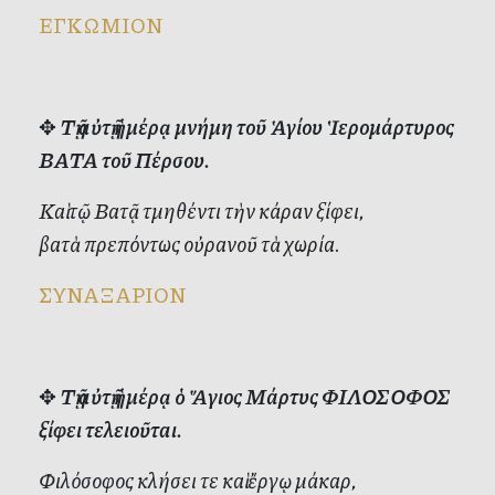
ΕΓΚΩΜΙΟΝ
✥
Τῇ αὐτῇ ἡμέρᾳ μνήμη τοῦ Ἁγίου Ἱερομάρτυρος
ΒΑΤΑ τοῦ Πέρσου.
Καὶ τῷ Βατᾷ τμηθέντι τὴν κάραν ξίφει,
βατὰ πρεπόντως οὐρανοῦ τὰ χωρία.
ΣΥΝΑΞΑΡΙΟΝ
✥
Τῇ αὐτῇ ἡμέρᾳ ὁ Ἅγιος Μάρτυς ΦΙΛΟΣΟΦΟΣ
ξίφει τελειοῦται.
Φιλόσοφος κλήσει τε καὶ ἔργῳ μάκαρ,