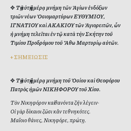
✥
Τῇ αὐτῇ ἡμέρᾳ μνήμη τῶν Ἁγίων ἐνδόξων
τριῶν νέων Ὁσιομαρτύρων ΕΥΘΥΜΙΟΥ,
ΙΓΝΑΤΙΟΥ καὶ ΑΚΑΚΙΟΥ τῶν Ἁγιορειτῶν, ὧν
ἡ μνήμη τελεῖται ἐν τῷ κατὰ τὴν Σκήτην τοῦ
Τιμίου Προδρόμου τοῦ Ἄθω Μαρτυρίῳ αὐτῶν.
+
ΣΗΜΕΙΩΣΙΣ
✥
Τῇ αὐτῇ ἡμέρᾳ μνήμη τοῦ Ὁσίου καὶ Θεοφόρου
Πατρὸς ἡμῶν ΝΙΚΗΦΟΡΟΥ τοῦ Χίου.
Τὸν Νικηφόρον καὶ θανόντα ζῆν λέγειν·
Οἱ γὰρ δίκαιοι ζῶσι κἂν τεθνηκότες.
Μαΐοιο θάνες, Νικηφόρε, πρώτῃ.