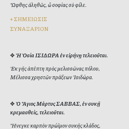
Ὤφθης ἀληθῶς, ὦ σοφίας σὺ φίλε.
+
ΣΗΜΕΙΩΣΙΣ
ΣΥΝΑΞΑΡΙΟΝ
✥
Ἡ Ὁσία ΙΣΙΔΩΡΑ ἐν εἰρήνῃ τελειοῦται.
Ἐκ γῆς ἀπέπτη πρὸς μελισσῶνας πόλου,
Μέλισσα χρηστῶν πράξεων Ἰσιδώρα.
✥
Ὁ Ἅγιος Μάρτυς ΣΑΒΒΑΣ, ἐν συκῇ
κρεμασθείς, τελειοῦται.
Ἤνεγκε καρπὸν πρώϊμον συκῆς κλάδος,