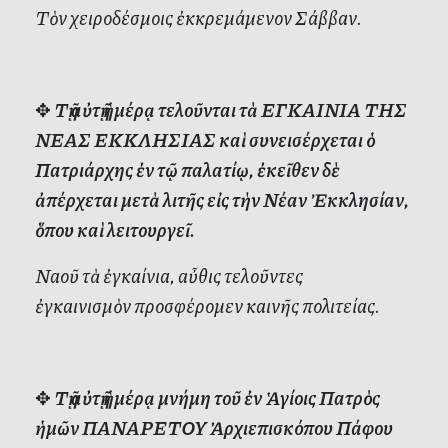
Τὸν χειροδέσμοις ἐκκρεμάμενον Σάββαν.
✥
Τῇ αὐτῇ ἡμέρᾳ τελοῦνται τὰ ΕΓΚΑΙΝΙΑ ΤΗΣ
ΝΕΑΣ ΕΚΚΛΗΣΙΑΣ καὶ συνεισέρχεται ὁ
Πατριάρχης ἐν τῷ παλατίῳ, ἐκεῖθεν δὲ
ἀπέρχεται μετὰ λιτῆς εἰς τὴν Νέαν Ἐκκλησίαν,
ὅπου καὶ λειτουργεῖ.
Ναοῦ τὰ ἐγκαίνια, αὖθις τελοῦντες
ἐγκαινισμὸν προσφέρομεν καινῆς πολιτείας.
✥
Τῇ αὐτῇ ἡμέρᾳ μνήμη τοῦ ἐν Ἁγίοις Πατρὸς
ἡμῶν ΠΑΝΑΡΕΤΟΥ Ἀρχιεπισκόπου Πάφου