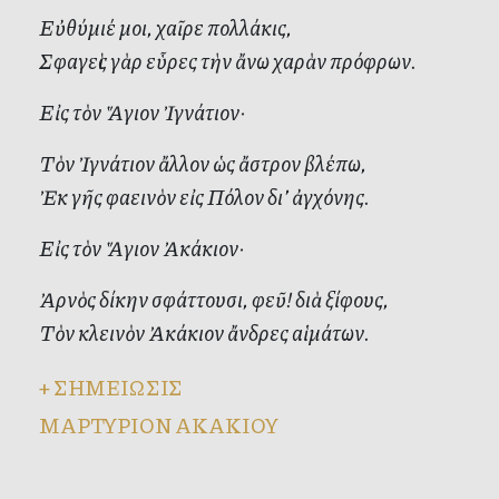
Εὐθύμιέ μοι, χαῖρε πολλάκις,
Σφαγεὶς γὰρ εὗρες τὴν ἄνω χαρὰν πρόφρων.
Εἰς τὸν Ἅγιον Ἰγνάτιον·
Τὸν Ἰγνάτιον ἄλλον ὡς ἄστρον βλέπω,
Ἐκ γῆς φαεινὸν εἰς Πόλον δι’ ἀγχόνης.
Εἰς τὸν Ἅγιον Ἀκάκιον·
Ἀρνὸς δίκην σφάττουσι, φεῦ! διὰ ξίφους,
Τὸν κλεινὸν Ἀκάκιον ἄνδρες αἱμάτων.
+
ΣΗΜΕΙΩΣΙΣ
ΜΑΡΤΥΡΙΟΝ ΑΚΑΚΙΟΥ