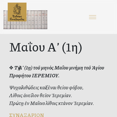
Μαΐου Α’ (1η)
✥
Τῇ Α’ (1ῃ) τοῦ μηνὸς Μαΐου μνήμη τοῦ Ἁγίου
Προφήτου ΙΕΡΕΜΙΟΥ.
Ψυχαὶ λιθώδεις καὶ ξέναι θείου φόβου,
Λίθοις ἀνεῖλον θεῖον Ἱερεμίαν.
Πρώτῃ ἐν Μαΐοιο λίθοις κτάνον Ἱερεμίαν.
ΣΥΝΑΞΑΡΙΟΝ