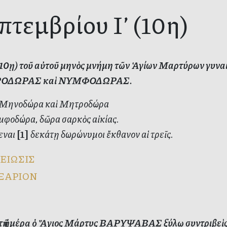
πτεμβρίου Ι’ (10η)
’ (10ῃ) τοῦ αὐτοῦ μηνὸς μνήμη τῶν Ἁγίων Μαρτύρων 
ΟΔΩΡΑΣ καὶ ΝΥΜΦΟΔΩΡΑΣ.
ο Μηνοδώρα καὶ Μητροδώρα
μφοδώρα, δῶρα σαρκὸς αἰκίας.
εναι
[1]
δεκάτῃ δωρώνυμοι ἔκθανον αἱ τρεῖς.
ΕΙΩΣΙΣ
ΞΑΡΙΟΝ
ὐτῇ ἡμέρᾳ ὁ Ἅγιος Μάρτυς ΒΑΡΥΨΑΒΑΣ ξύλῳ συντριβεὶς 