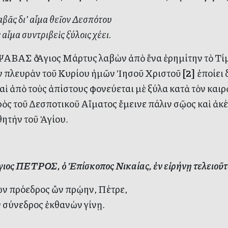
ᾶς δι’ αἷμα θεῖον Δεσπότου
 αἶμα συντριβεὶς ξύλοις χέει.
ΒΑΣ ὁ Ἅγιος Μάρτυς λαβὼν ἀπὸ ἕνα ἐρημίτην τὸ Τίμ
ν πλευρὰν τοῦ Κυρίου ἡμῶν Ἰησοῦ Χριστοῦ
[2]
ἐποίει δ
αὶ ἀπὸ τοὺς ἀπίστους φονεύεται μὲ ξύλα κατὰ τὸν καιρὸν
ὸς τοῦ Δεσποτικοῦ Αἵματος ἔμεινε πάλιν σῷος καὶ ἀκ
θητὴν τοῦ Ἁγίου.
ιος ΠΕΤΡΟΣ, ὁ Ἐπίσκοπος Νικαίας, ἐν εἰρήνῃ τελειοῦτ
ν πρόεδρος ὢν πρῴην, Πέτρε,
 σύνεδρος ἐκθανὼν γίνῃ.