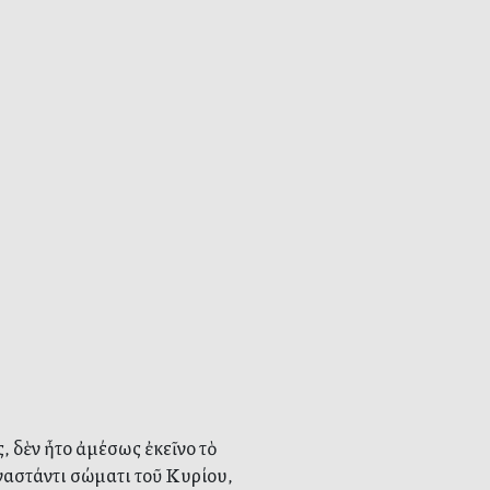
, δὲν ἦτο ἀμέσως ἐκεῖνο τὸ
ναστάντι σώματι τοῦ Κυρίου,