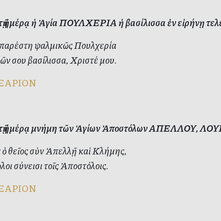
ὐτῇ ἡμέρᾳ ἡ Ἁγία ΠΟΥΛΧΕΡΙΑ ἡ βασίλισσα ἐν εἰρήνῃ τελε
παρέστη ψαλμικῶς Πουλχερία
ῶν σου βασίλισσα, Χριστέ μου.
ΞΑΡΙΟΝ
ὐτῇ ἡμέρᾳ μνήμη τῶν Ἁγίων Ἀποστόλων ΑΠΕΛΛΟΥ, 
ὁ θεῖος σὺν Ἀπελλῇ καὶ Κλήμης,
οι σύνεισι τοῖς Ἀποστόλοις.
ΞΑΡΙΟΝ