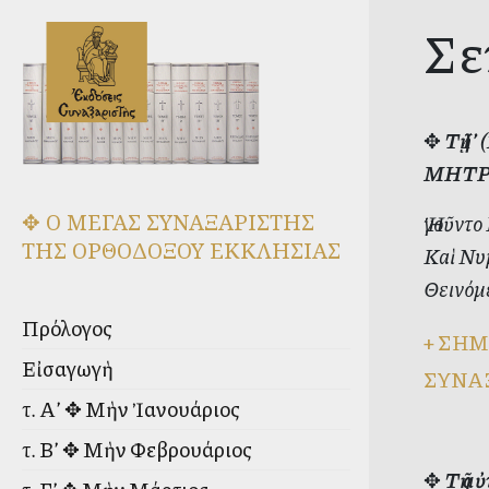
Σε
✥
Τῇ Ι
ΜΗΤΡ
✥ Ο ΜΕΓΑΣ ΣΥΝΑΞΑΡΙΣΤΗΣ
Ἡγοῦντ
ΤΗΣ ΟΡΘΟΔΟΞΟΥ ΕΚΚΛΗΣΙΑΣ
Καὶ Νυ
Θεινόμ
Πρόλογος
+
ΣΗΜ
Εἰσαγωγὴ
ΣΥΝΑ
τ. Α’ ✥ Μὴν Ἰανουάριος
τ. Β’ ✥ Μὴν Φεβρουάριος
✥
Τῇ α