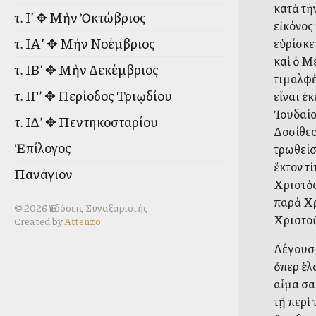
κατὰ τὴ
τ. Ι’ ✥ Μὴν Ὀκτώβριος
εἰκόνος
τ. ΙΑ’ ✥ Μὴν Νοέμβριος
εὑρίσκε
καὶ ὁ Με
τ. ΙΒ’ ✥ Μὴν Δεκέμβριος
τιμαλφέ
τ. ΙΓ’ ✥ Περίοδος Τριῳδίου
εἶναι ἐ
Ἰουδαίο
τ. ΙΔ’ ✥ Πεντηκοσταρίου
Δοσίθεο
Ἐπίλογος
τρωθείσ
ἕκτον τί
Πανάγιον
Χριστὸς
παρὰ Χρ
© 2026 Ἐκδόσεις Συναξαριστὴς
Χριστο
Created by
Attenzo
Λέγουσι
ὅπερ ἔλ
αἷμα σα
τῇ περὶ