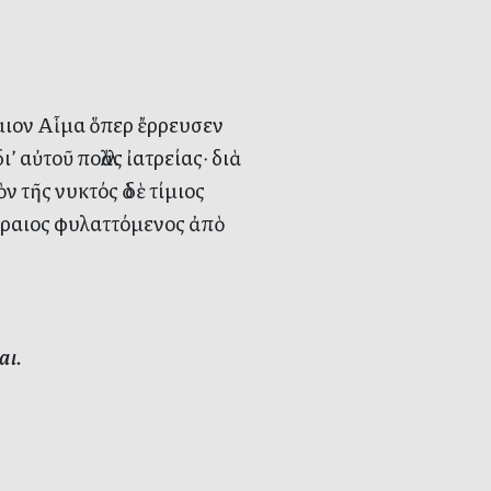
ιον Αἷμα ὅπερ ἔρρευσεν
ι’ αὐτοῦ πολλὰς ἰατρείας· διὰ
 τῆς νυκτός ὁ δὲ τίμιος
έραιος φυλαττόμενος ἀπὸ
αι.