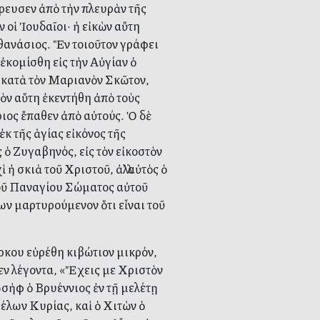
ἔρρευσεν ἀπὸ τὴν πλευρὰν τῆς
 οἱ Ἰουδαῖοι· ἡ εἰκὼν αὕτη
Ἀθανάσιος. Ἓν τοιοῦτον γράφει
 ἐκομίσθη εἰς τὴν Αὐγίαν ὁ
 κατὰ τὸν Μαριανὸν Σκῶτον,
ρὸν αὕτη ἐκεντήθη ἀπὸ τοὺς
ριος ἔπαθεν ἀπὸ αὐτούς. Ὁ δὲ
ἐκ τῆς ἁγίας εἰκόνος τῆς
ὁ Ζυγαβηνός, εἰς τὸν εἰκοστὸν
ἡ σκιὰ τοῦ Χριστοῦ, ἀλλ’ αὐτὸς ὁ
τοῦ Παναγίου Σώματος αὐτοῦ
ων μαρτυρούμενον ὅτι εἶναι τοῦ
άρκου εὑρέθη κιβώτιον μικρόν,
εν λέγοντα, «Ἔχεις με Χριστὸν
ωσὴφ ὁ Βρυέννιος ἐν τῇ μελέτῃ
γέλων Κυρίας, καὶ ὁ Χιτὼν ὁ