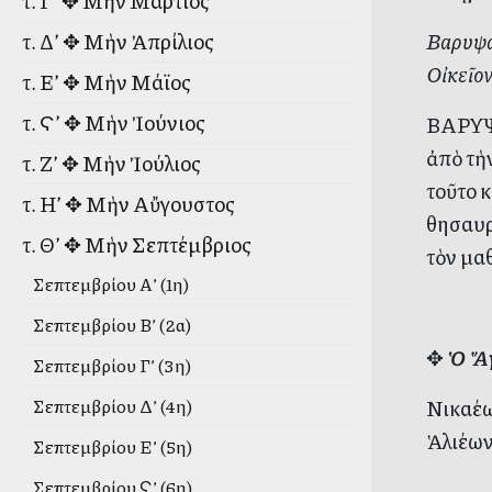
τ. Γ’ ✥ Μὴν Μάρτιος
Βαρυψαβ
τ. Δ’ ✥ Μὴν Ἀπρίλιος
Οἰκεῖον
τ. Ε’ ✥ Μὴν Μάϊος
τ. Ϛ’ ✥ Μὴν Ἰούνιος
ΒΑΡΥΨΑ
ἀπὸ τὴ
τ. Ζ’ ✥ Μὴν Ἰούλιος
τοῦτο κ
τ. Η’ ✥ Μὴν Αὔγουστος
θησαυρ
τ. Θ’ ✥ Μὴν Σεπτέμβριος
τὸν μα
Σεπτεμβρίου Α’ (1η)
Σεπτεμβρίου Β’ (2α)
✥
Ὁ Ἅγ
Σεπτεμβρίου Γ’ (3η)
Νικαέω
Σεπτεμβρίου Δ’ (4η)
Ἁλιέων
Σεπτεμβρίου Ε’ (5η)
Σεπτεμβρίου Ϛ’ (6η)