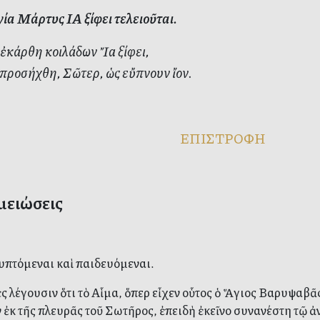
ία Μάρτυς ΙΑ ξίφει τελειοῦται.
ἐκάρθη κοιλάδων Ἴα ξίφει,
 προσήχθη, Σῶτερ, ὡς εὔπνουν ἴον.
ΕΠΙΣΤΡΟΦΗ
μειώσεις
 τυπτόμεναι καὶ παιδευόμεναι.
ς λέγουσιν ὅτι τὸ Αἷμα, ὅπερ εἶχεν οὗτος ὁ Ἅγιος Βαρυψαβᾶς
 ἐκ τῆς πλευρᾶς τοῦ Σωτῆρος, ἐπειδὴ ἐκεῖνο συνανέστη τῷ ἀ