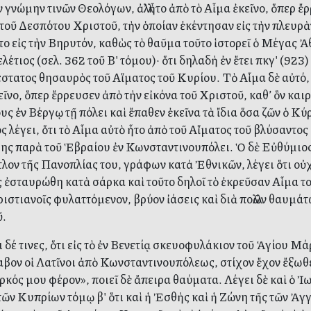
ν γνώμην τινῶν Θεολόγων, ἀλλ’ ἦτο ἀπὸ τὸ Αἷμα ἐκεῖνο, ὅπερ 
 τοῦ Δεσπότου Χριστοῦ, τὴν ὁποίαν ἐκέντησαν εἰς τὴν πλευρὰν
το εἰς τὴν Βηρυτόν, καθὼς τὸ θαῦμα τοῦτο ἱστορεῖ ὁ Μέγας 
λέτιος (σελ. 362 τοῦ Βʹ τόμου)· ὅτι δηλαδὴ ἐν ἔτει πκγʹ (923)
στατος θησαυρὸς τοῦ Αἵματος τοῦ Κυρίου. Τὸ Αἷμα δὲ αὐτό,
κεῖνο, ὅπερ ἔρρευσεν ἀπὸ τὴν εἰκόνα τοῦ Χριστοῦ, καθ’ ὃν και
υς ἐν Βέργῳ τῇ πόλει καὶ ἔπαθεν ἐκεῖνα τὰ ἴδια ὅσα ζῶν ὁ Κύ
ς λέγει, ὅτι τὸ Αἷμα αὐτὸ ἦτο ἀπὸ τοῦ Αἵματος τοῦ βλύσαντος 
ης παρὰ τοῦ Ἑβραίου ἐν Κωνσταντινουπόλει. Ὁ δὲ Εὐθύμιος 
τλον τῆς Πανοπλίας του, γράφων κατὰ Ἐθνικῶν, λέγει ὅτι οὐχὶ 
 ἐσταυρώθη κατὰ σάρκα καὶ τοῦτο δηλοῖ τὸ ἐκρεῦσαν Αἷμα 
ιστιανοῖς φυλαττόμενον, βρύον ἰάσεις καὶ διὰ πολλῶν θαυμάτ
ῦ.
 δέ τινες, ὅτι εἰς τὸ ἐν Βενετίᾳ σκευοφυλάκιον τοῦ Ἁγίου Μ
αβον οἱ Λατῖνοι ἀπὸ Κωνσταντινουπόλεως, στίχον ἔχον ἔξωθ
ρκός μου φέρον», ποιεῖ δὲ ἄπειρα θαύματα. Λέγει δὲ καὶ ὁ Ἰ
 τῶν Κυπρίων τόμῳ βʹ ὅτι καὶ ἡ Ἐσθὴς καὶ ἡ Ζώνη τῆς τῶν Ἀγ