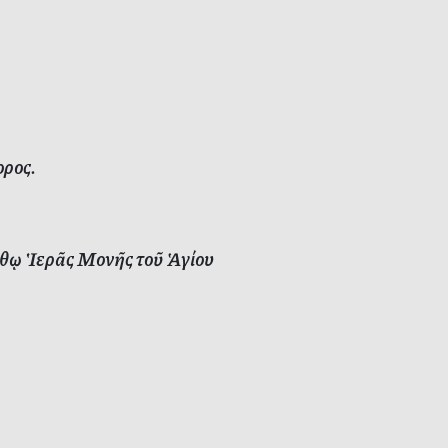
ρος.
θῳ Ἱερᾶς Μονῆς τοῦ Ἁγίου