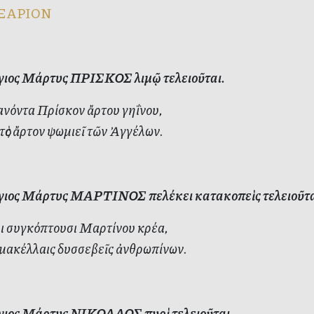
ΞΑΡΙΟΝ
ιος Μάρτυς ΠΡΙΣΚΟΣ λιμῷ τελειοῦται.
ανόντα Πρίσκον ἄρτου γηΐνου,
ὸς ἄρτον ψωμιεῖ τῶν Ἀγγέλων.
ιος Μάρτυς ΜΑΡΤΙΝΟΣ πελέκει κατακοπεὶς τελειοῦτα
ι συγκόπτουσι Μαρτίνου κρέα,
μακέλλαις δυσσεβεῖς ἀνθρωπίνων.
ιος Μάρτυς ΝΙΚΟΛΑΟΣ πυρὶ τελειοῦται.