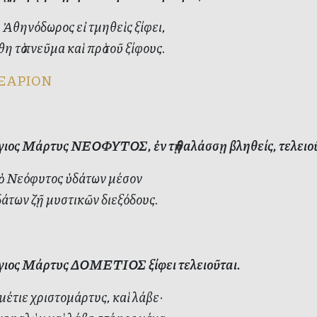
Ἀθηνόδωρος εἰ τμηθεὶς ξίφει,
 τὸ πνεῦμα καὶ πρὸ τοῦ ξίφους.
ΞΑΡΙΟΝ
ιος Μάρτυς ΝΕΟΦΥΤΟΣ, ἐν τῇ θαλάσσῃ βληθείς, τελειοῦ
ὁ Νεόφυτος ὑδάτων μέσον
άτων ζῇ μυστικῶν διεξόδους.
ιος Μάρτυς ΔΟΜΕΤΙΟΣ ξίφει τελειοῦται.
μέτιε χριστομάρτυς, καὶ λάβε·