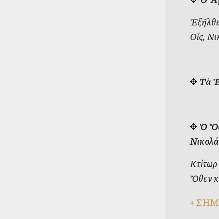
Ἐξῆλθε 
Οἷς, Νι
✥
Τὰ Ἐ
✥
Ὁ Ὅσ
Νικολάο
Κτίτωρ
Ὅθεν κα
+
ΣΗΜ