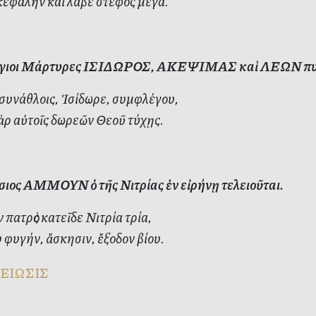
 κεφαλὴν καὶ λάβε στέφος μέγα.
γιοι Μάρτυρες ΙΣΙΔΩΡΟΣ, ΑΚΕΨΙΜΑΣ καὶ ΛΕΩΝ πυρὶ
 συνάθλοις, Ἰσίδωρε, συμφλέγου,
ὰρ αὐτοῖς δωρεῶν Θεοῦ τύχῃς.
ιος ΑΜΜΟΥΝ ὁ τῆς Νιτρίας ἐν εἰρήνῃ τελειοῦται.
πατρὸς κατεῖδε Νιτρία τρία,
φυγήν, ἄσκησιν, ἔξοδον βίου.
ΕΙΩΣΙΣ