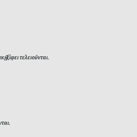
 ξίφει τελειοῦνται.
ται.