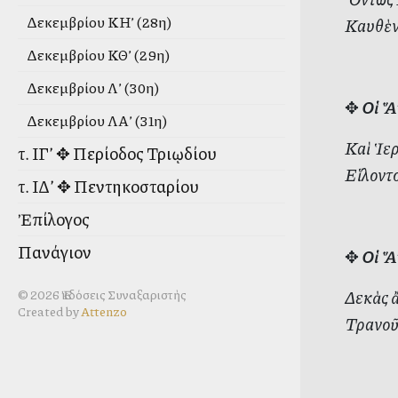
Δεκεμβρίου ΚΗ’ (28η)
Καυθὲν 
Δεκεμβρίου ΚΘ’ (29η)
Δεκεμβρίου Λ’ (30η)
✥
Οἱ Ἅ
Δεκεμβρίου ΛΑ’ (31η)
Καὶ Ἱερ
τ. ΙΓ’ ✥ Περίοδος Τριῳδίου
Εἵλοντο
τ. ΙΔ’ ✥ Πεντηκοσταρίου
Ἐπίλογος
Πανάγιον
✥
Οἱ Ἅ
Δεκὰς ἄ
© 2026 Ἐκδόσεις Συναξαριστὴς
Created by
Attenzo
Τρανοῦσ