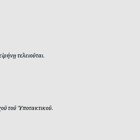
ἰρήνῃ τελειοῦται.
οῦ τοῦ Ὑποτακτικοῦ.