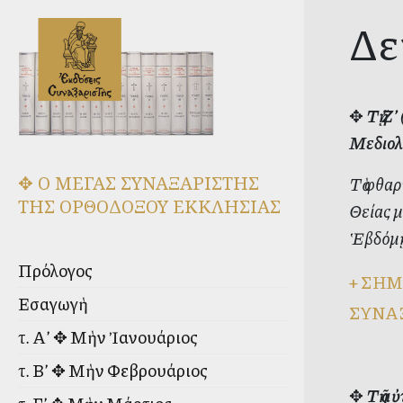
Δε
✥
Τῇ Ζ
Μεδιολ
✥ Ο ΜΕΓΑΣ ΣΥΝΑΞΑΡΙΣΤΗΣ
Τὸ φθαρ
ΤΗΣ ΟΡΘΟΔΟΞΟΥ ΕΚΚΛΗΣΙΑΣ
Θείας μ
Ἑβδόμῃ
Πρόλογος
+
ΣΗΜ
Εἰσαγωγὴ
ΣΥΝΑ
τ. Α’ ✥ Μὴν Ἰανουάριος
τ. Β’ ✥ Μὴν Φεβρουάριος
✥
Τῇ α