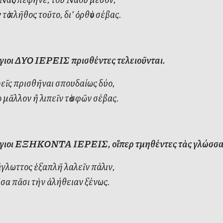
τὸ πλῆθος τοῦτο, δι’ ὀρθὸν σέβας.
γιοι ΔΥΟ ΙΕΡΕΙΣ πρισθέντες τελειοῦνται.
εῖς πρισθῆναι σπουδαίως δύο,
 μᾶλλον ἢ λιπεῖν τὸ σφῶν σέβας.
γιοι ΕΞΗΚΟΝΤΑ ΙΕΡΕΙΣ, οἵπερ τμηθέντες τὰς γλώσσας
γλωττος ἑξαπλῆ λαλεῖν πάλιν,
α πᾶσι τὴν ἀλήθειαν ξένως.