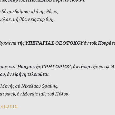
δόγμα δαίμοσι πλάνης θύειν,
κόλαε, μὴ θύων εἰς πῦρ θύῃ.
γκαίνια τῆς ΥΠΕΡΑΓΙΑΣ ΘΕΟΤΟΚΟΥ ἐν τοῖς Κουράτο
ιος καὶ Ἡσυχαστὴς ΓΡΗΓΟΡΙΟΣ, ὁ κτίτωρ τῆς ἐν τῷ Ἄ
υ, ἐν εἰρήνῃ τελειοῦται.
 Μονῆς σὺ Νικολάου ὡράθης,
τοικεῖς ἐν Μοναῖς ταῖς τοῦ Πόλου.
ΕΙΩΣΙΣ