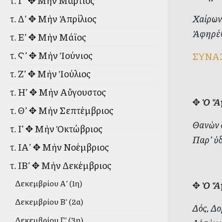
τ. Γ’ ✥ Μὴν Μάρτιος
Χαίρων 
τ. Δ’ ✥ Μὴν Ἀπρίλιος
Ἀφηρέθη
τ. Ε’ ✥ Μὴν Μάϊος
τ. Ϛ’ ✥ Μὴν Ἰούνιος
ΣΥΝΑ
τ. Ζ’ ✥ Μὴν Ἰούλιος
τ. Η’ ✥ Μὴν Αὔγουστος
✥
Ὁ Ἅγ
τ. Θ’ ✥ Μὴν Σεπτέμβριος
Θανὼν 
τ. Ι’ ✥ Μὴν Ὀκτώβριος
Παρ’ ὑδ
τ. ΙΑ’ ✥ Μὴν Νοέμβριος
τ. ΙΒ’ ✥ Μὴν Δεκέμβριος
Δεκεμβρίου Α’ (1η)
✥
Ὁ Ἅγ
Δεκεμβρίου Β’ (2α)
Δός, Δο
Δεκεμβρίου Γ’ (3η)