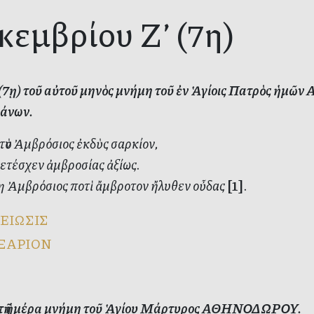
κεμβρίου Ζ’ (7η)
’ (7ῃ) τοῦ αὐτοῦ μηνὸς μνήμη τοῦ ἐν Ἁγίοις Πατρὸς ἡ
άνων.
τὸν Ἀμβρόσιος ἐκδὺς σαρκίον,
ετέσχεν ἀμβροσίας ἀξίως.
 Ἀμβρόσιος ποτὶ ἄμβροτον ἤλυθεν οὖδας
[1]
.
ΕΙΩΣΙΣ
ΞΑΡΙΟΝ
ὐτῇ ἡμέρᾳ μνήμη τοῦ Ἁγίου Μάρτυρος ΑΘΗΝΟΔΩΡΟΥ.