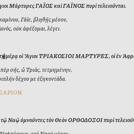
γιοι Μάρτυρες ΓΑΪΟΣ καὶ ΓΑΪΝΟΣ πυρὶ τελειοῦνται.
καμίνου, Γάϊε, βληθῇς μέσον,
ανός, οὐκ ἀφέξομαι, λέγει.
ὐτῇ ἡμέρᾳ οἱ Ἅγιοι ΤΡΙΑΚΟΣΙΟΙ ΜΑΡΤΥΡΕΣ, οἱ ἐν Ἀφρικῇ,
πὲρ σῆς, ὦ Τριάς, τετμημένην,
ιπλῆν δέχου με ἑξηκοντάδα.
ΞΑΡΙΟΝ
ν τῷ Ναῷ ὑμνοῦντες τὸν Θεὸν ΟΡΘΟΔΟΞΟΙ πυρὶ τελειοῦν
Ναὸς πέφηνε, τοῦ Ναοῦ μέσον,