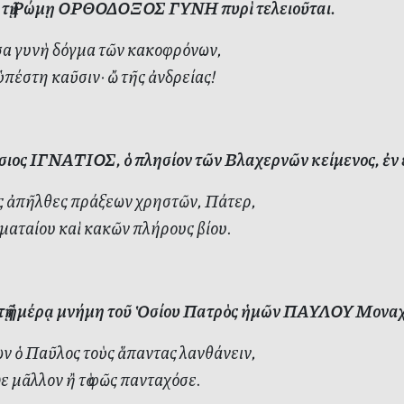
 τῇ Ρώμῃ ΟΡΘΟΔΟΞΟΣ ΓΥΝΗ πυρὶ τελειοῦται.
α γυνὴ δόγμα τῶν κακοφρόνων,
πέστη καῦσιν· ὤ τῆς ἀνδρείας!
ιος ΙΓΝΑΤΙΟΣ, ὁ πλησίον τῶν Βλαχερνῶν κείμενος, ἐν ε
 ἀπῆλθες πράξεων χρηστῶν, Πάτερ,
ματαίου καὶ κακῶν πλήρους βίου.
ὐτῇ ἡμέρᾳ μνήμη τοῦ Ὁσίου Πατρὸς ἡμῶν ΠΑΥΛΟΥ Μοναχ
ν ὁ Παῦλος τοὺς ἅπαντας λανθάνειν,
 μᾶλλον ἢ τὸ φῶς πανταχόσε.