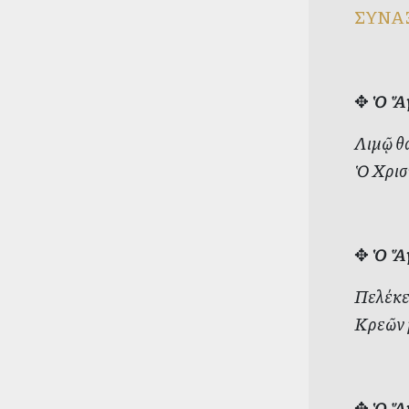
ΣΥΝΑ
✥
Ὁ Ἅγ
Λιμῷ θ
Ὁ Χριστ
✥
Ὁ Ἅγ
Πελέκε
Κρεῶν 
✥
Ὁ Ἅγ