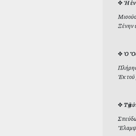
✥
Ἡ ἐν
Μισοῦσ
Ξένην ὑ
✥
Ὁ Ὅσ
Πλήρης
Ἐκ τοῦ 
✥
Τῇ α
Σπεύδω
Ἔλαμψε