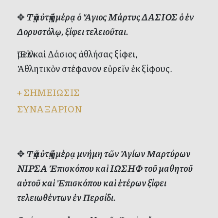
✥
Τῇ αὐτῇ ἡμέρᾳ ὁ Ἅγιος Μάρτυς ΔΑΣΙΟΣ ὁ ἐν
Δορυστόλῳ, ξίφει τελειοῦται.
Ἔμελλε καὶ Δάσιος ἀθλήσας ξίφει,
Ἀθλητικὸν στέφανον εὑρεῖν ἐκ ξίφους.
+
ΣΗΜΕΙΩΣΙΣ
ΣΥΝΑΞΑΡΙΟΝ
✥
Τῇ αὐτῇ ἡμέρᾳ μνήμη τῶν Ἁγίων Μαρτύρων
ΝΙΡΣΑ Ἐπισκόπου καὶ ΙΩΣΗΦ τοῦ μαθητοῦ
αὐτοῦ καὶ Ἐπισκόπου καὶ ἑτέρων ξίφει
τελειωθέντων ἐν Περσίδι.