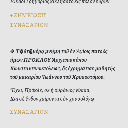
Εἰκάδι Γρηγόριος κικλήσατο εἰς πόλον εὐρύν.
+
ΣΗΜΕΙΩΣΙΣ
ΣΥΝΑΞΑΡΙΟΝ
✥
Τῇ αὐτῇ ἡμέρᾳ μνήμη τοῦ ἐν Ἁγίοις πατρὸς
ἡμῶν ΠΡΟΚΛΟΥ Ἀρχιεπισκόπου
Κωνσταντινουπόλεως, ὃς ἐχρημάτισε μαθητὴς
τοῦ μακαρίου Ἰωάννου τοῦ Χρυσοστόμου.
Ἔχει, Πρόκλε, σε ἡ οὐράνιος νύσσα,
Καὶ σὲ ἔνδον χαίροντα σὺν χρυσολόγῳ.
ΣΥΝΑΞΑΡΙΟΝ