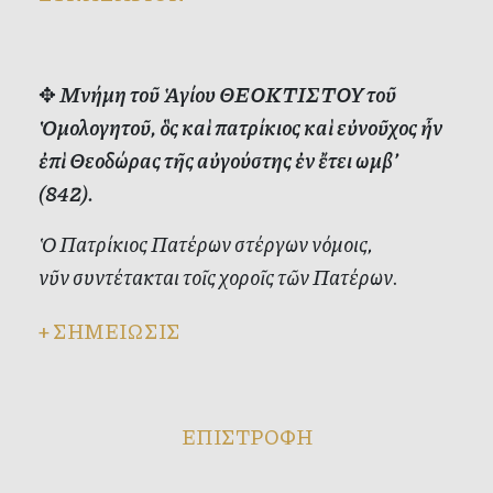
✥
Μνήμη τοῦ Ἁγίου ΘΕΟΚΤΙΣΤΟΥ τοῦ
Ὁμολογητοῦ, ὃς καὶ πατρίκιος καὶ εὐνοῦχος ἦν
ἐπὶ Θεοδώρας τῆς αὐγούστης ἐν ἔτει ωμβ’
(842).
Ὁ Πατρίκιος Πατέρων στέργων νόμοις,
νῦν συντέτακται τοῖς χοροῖς τῶν Πατέρων.
+
ΣΗΜΕΙΩΣΙΣ
ΕΠΙΣΤΡΟΦΗ