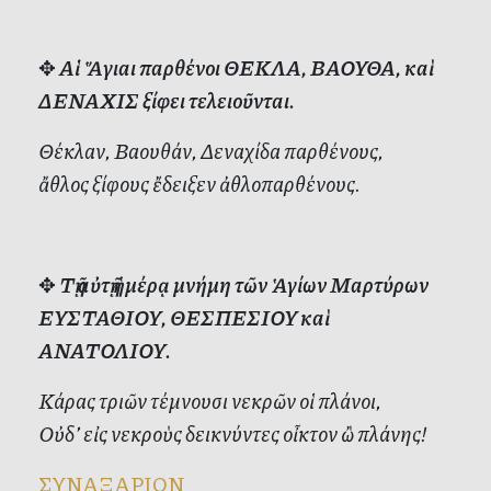
✥
Αἱ Ἅγιαι παρθένοι ΘΕΚΛΑ, ΒΑΟΥΘΑ, καὶ
ΔΕΝΑΧΙΣ ξίφει τελειοῦνται.
Θέκλαν, Βαουθάν, Δεναχίδα παρθένους,
ἄθλος ξίφους ἔδειξεν ἀθλοπαρθένους.
✥
Τῇ αὐτῇ ἡμέρᾳ μνήμη τῶν Ἁγίων Μαρτύρων
ΕΥΣΤΑΘΙΟΥ, ΘΕΣΠΕΣΙΟΥ καὶ
ΑΝΑΤΟΛΙΟΥ.
Κάρας τριῶν τέμνουσι νεκρῶν οἱ πλάνοι,
Οὐδ’ εἰς νεκροὺς δεικνύντες οἶκτον ὢ πλάνης!
ΣΥΝΑΞΑΡΙΟΝ