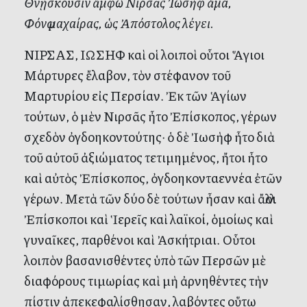
Θνῄσκουσιν ἄμφω Νιρσᾶς Ἰωσὴφ ἅμα,
Φόνῳ μαχαίρας, ὡς Ἀπόστολος λέγει.
ΝΙΡΣΑΣ, ΙΩΣΗΦ καὶ οἱ λοιποὶ οὗτοι Ἅγιοι
Μάρτυρες ἔλαβον, τὸν στέφανον τοῦ
Μαρτυρίου εἰς Περσίαν. Ἐκ τῶν Ἁγίων
τούτων, ὁ μὲν Νιρσᾶς ἦτο Ἐπίσκοπος, γέρων
σχεδὸν ὀγδοηκοντούτης· ὁ δὲ Ἰωσὴφ ἦτο διὰ
τοῦ αὐτοῦ ἀξιώματος τετιμημένος, ἤτοι ἦτο
καὶ αὐτὸς Ἐπίσκοπος, ὀγδοηκονταεννέα ἐτῶν
γέρων. Μετὰ τῶν δύο δὲ τούτων ἦσαν καὶ ἄλλοι
Ἐπίσκοποι καὶ Ἱερεῖς καὶ λαϊκοί, ὁμοίως καὶ
γυναῖκες, παρθένοι καὶ Ἀσκήτριαι. Οὗτοι
λοιπὸν βασανισθέντες ὑπὸ τῶν Περσῶν μὲ
διαφόρους τιμωρίας καὶ μὴ ἀρνηθέντες τὴν
πίστιν ἀπεκεφαλίσθησαν, λαβόντες οὕτω