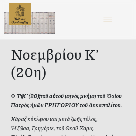
Νοεμβρίου Κ’
(20η)
✥
Τῇ Κ’ (20ῇ) τοῦ αὐτοῦ μηνὸς μνήμη τοῦ Ὁσίου
Πατρὸς ἡμῶν ΓΡΗΓΟΡΙΟΥ τοῦ Δεκαπολίτου.
Χάραξ κύκλῳ σου καὶ μετὰ ζωῆς τέλος,
Ἡ ζῶσα, Γρηγόριε, τοῦ Θεοῦ Χάρις.