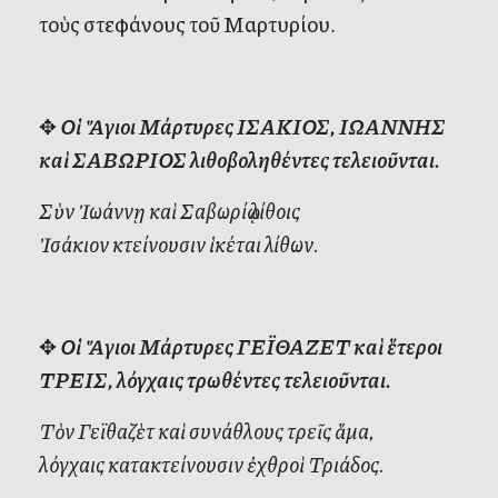
τοὺς στεφάνους τοῦ Μαρτυρίου.
✥
Οἱ Ἅγιοι Μάρτυρες ΙΣΑΚΙΟΣ, ΙΩΑΝΝΗΣ
καὶ ΣΑΒΩΡΙΟΣ λιθοβοληθέντες τελειοῦνται.
Σὺν Ἰωάννῃ καὶ Σαβωρίῳ λίθοις
Ἰσάκιον κτείνουσιν ἱκέται λίθων.
✥
Οἱ Ἅγιοι Μάρτυρες ΓΕΪΘΑΖΕΤ καὶ ἕτεροι
ΤΡΕΙΣ, λόγχαις τρωθέντες τελειοῦνται.
Τὸν Γεϊθαζὲτ καὶ συνάθλους τρεῖς ἅμα,
λόγχαις κατακτείνουσιν ἐχθροὶ Τριάδος.