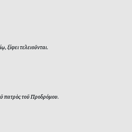
 ξίφει τελειοῦνται.
ῦ πατρὸς τοῦ Προδρόμου.