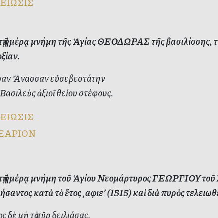
ΕΙΩΣΙΣ
ὐτῇ ἡμέρᾳ μνήμη τῆς Ἁγίας ΘΕΟΔΩΡΑΣ τῆς βασιλίσσης, 
ξίαν.
αν Ἄνασσαν εὐσεβεστάτην
 Βασιλεὺς ἀξιοῖ θείου στέφους.
ΕΙΩΣΙΣ
ΞΑΡΙΟΝ
ὐτῇ ἡμέρᾳ μνήμη τοῦ Ἁγίου Νεομάρτυρος ΓΕΩΡΓΙΟΥ τοῦ Σέ
σαντος κατὰ τὸ ἔτος ͵αφιε’ (1515) καὶ διὰ πυρὸς τελειωθ
ς δὲ μὴ τὸ πῦρ δειλιάσας,