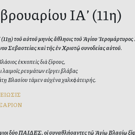
βρουαρίου ΙΑ’ (11η)
A’ (11ῃ) τοῦ αὐτοῦ μηνὸς ἄθλησις τοῦ Ἁγίου Ἱερομάρτυ
ου Σεβαστείας καὶ τῆς ἐν Χριστῷ συνοδείας αὐτοῦ.
Βλάσιος ἐκκοπεὶς διὰ ξίφους,
 λαιμοῖς ρευμάτων εἵργει βλάβας
ῃ Βλασίου τάμεν αὐχένα χαλκὸς ἀτειρής.
ΕΙΩΣΙΣ
ΞΑΡΙΟΝ
γιοι δύο ΠΑΙΔΕΣ, οἱ συναθλήσαντες τῷ Ἁγίῳ Βλασίῳ ξίφε