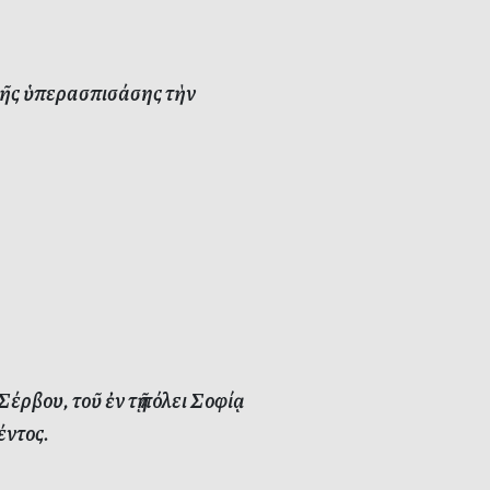
τῆς ὑπερασπισάσης τὴν
ρβου, τοῦ ἐν τῇ πόλει Σοφίᾳ
έντος.