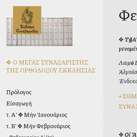
Φε
✥
Τῇ Ι
γενομέν
✥ Ο ΜΕΓΑΣ ΣΥΝΑΞΑΡΙΣΤΗΣ
Λαιμὸν 
ΤΗΣ ΟΡΘΟΔΟΞΟΥ ΕΚΚΛΗΣΙΑΣ
Ἀλγοῦσι
Ἑνδεκάτ
Πρόλογος
+
ΣΗΜ
Εἰσαγωγὴ
ΣΥΝΑ
τ. Α’ ✥ Μὴν Ἰανουάριος
τ. Β’ ✥ Μὴν Φεβρουάριος
✥
Οἱ Ἅ
Φεβρουαρίου Α’ (1η)