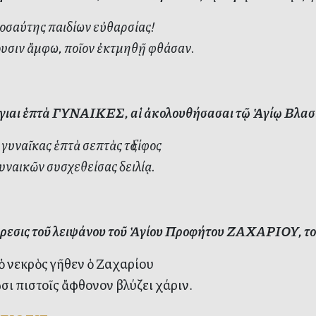
οσαύτης παιδίων εὐθαρσίας!
υσιν ἄμφω, ποῖον ἐκτμηθῇ φθάσαν.
γιαι ἑπτὰ ΓΥΝΑΙΚΕΣ, αἱ ἀκολουθήσασαι τῷ Ἁγίῳ Βλασίῳ,
 γυναῖκας ἑπτὰ σεπτὰς τὸ ξίφος
υναικῶν συσχεθείσας δειλίᾳ.
ρεσις τοῦ λειψάνου τοῦ Ἁγίου Προφήτου ΖΑΧΑΡΙΟΥ, το
 ὁ νεκρὸς γῆθεν ὁ Ζαχαρίου
σι πιστοῖς ἄφθονον βλύζει χάριν.