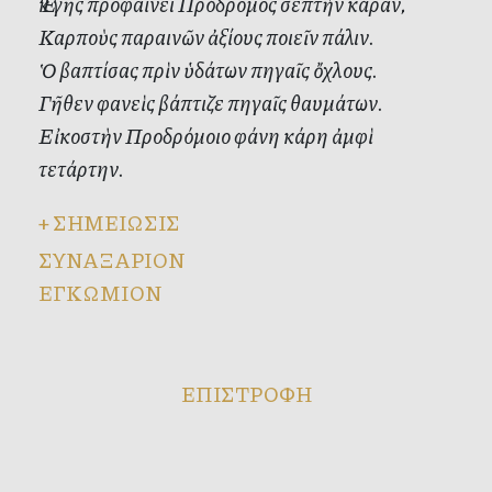
Ἐκ γῆς προφαίνει Πρόδρομος σεπτὴν κάραν,
Καρποὺς παραινῶν ἀξίους ποιεῖν πάλιν.
Ὁ βαπτίσας πρὶν ὑδάτων πηγαῖς ὄχλους.
Γῆθεν φανεὶς βάπτιζε πηγαῖς θαυμάτων.
Εἰκοστὴν Προδρόμοιο φάνη κάρη ἀμφὶ
τετάρτην.
+
ΣΗΜΕΙΩΣΙΣ
ΣΥΝΑΞΑΡΙΟΝ
ΕΓΚΩΜΙΟΝ
ΕΠΙΣΤΡΟΦΗ