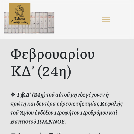
Φεβρουαρίου
ΚΔ’ (24η)
✥
Τῇ ΚΔ’ (24ῃ) τοῦ αὐτοῦ μηνὸς γέγονεν ἡ
πρώτη καὶ δευτέρα εὕρεσις τῆς τιμίας Κεφαλῆς
τοῦ Ἁγίου ἐνδόξου Προφήτου Προδρόμου καὶ
Βαπτιστοῦ ΙΩΑΝΝΟΥ.