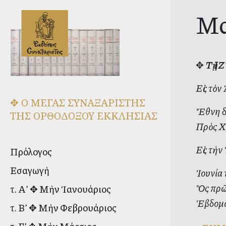
Μα
✥
Τῇ Ι
Εἰς τὸν
✥ Ο ΜΕΓΑΣ ΣΥΝΑΞΑΡΙΣΤΗΣ
Ἔθνη δ
ΤΗΣ ΟΡΘΟΔΟΞΟΥ ΕΚΚΛΗΣΙΑΣ
Πρὸς Χρ
Εἰς τὴν
Πρόλογος
Εἰσαγωγὴ
Ἰουνία
Ὃς πρῶτ
τ. Α’ ✥ Μὴν Ἰανουάριος
Ἑβδομάτ
τ. Β’ ✥ Μὴν Φεβρουάριος