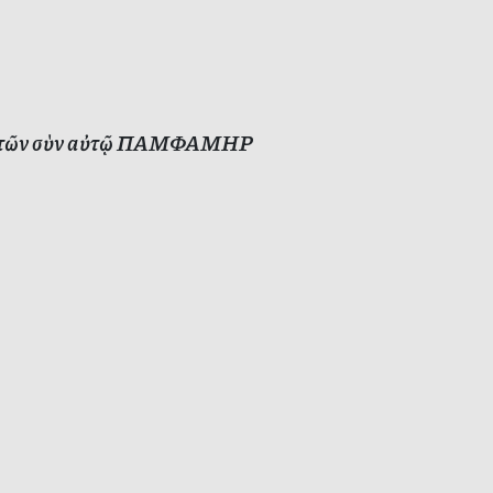
αὶ τῶν σὺν αὐτῷ ΠΑΜΦΑΜΗΡ