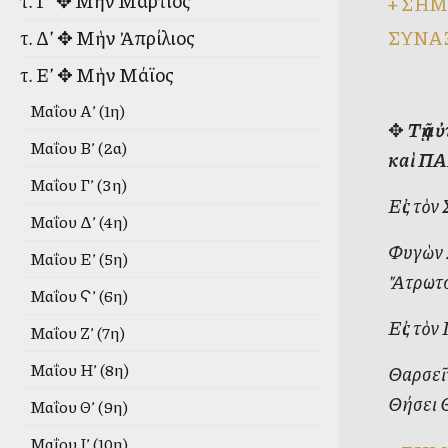
τ. Γ’ ✥ Μὴν Μάρτιος
+
ΣΗΜ
ΣΥΝΑ
τ. Δ’ ✥ Μὴν Ἀπρίλιος
τ. Ε’ ✥ Μὴν Μάϊος
Μαΐου Α’ (1η)
✥
Τῇ α
Μαΐου Β’ (2α)
καὶ Π
Μαΐου Γ’ (3η)
Εἰς τὸν
Μαΐου Δ’ (4η)
Φυγὼν 
Μαΐου Ε’ (5η)
Ἄτρωτο
Μαΐου Ϛ’ (6η)
Εἰς τὸ
Μαΐου Ζ’ (7η)
Μαΐου Η’ (8η)
Θαρσεῖ
Θήσει Θ
Μαΐου Θ’ (9η)
Μαΐου Ι’ (10η)