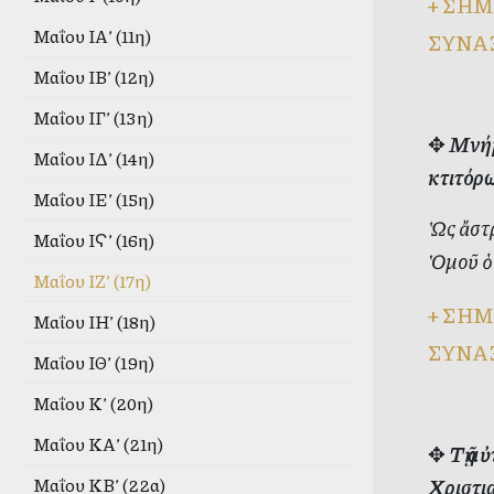
+
ΣΗΜ
Μαΐου ΙΑ’ (11η)
ΣΥΝΑ
Μαΐου ΙΒ’ (12η)
Μαΐου ΙΓ’ (13η)
✥
Μνήμ
Μαΐου ΙΔ’ (14η)
κτιτόρ
Μαΐου ΙΕ’ (15η)
Ὡς ἄστ
Μαΐου ΙϚ’ (16η)
Ὁμοῦ ὁ
Μαΐου ΙΖ’ (17η)
+
ΣΗΜ
Μαΐου ΙΗ’ (18η)
ΣΥΝΑ
Μαΐου ΙΘ’ (19η)
Μαΐου Κ’ (20η)
Μαΐου ΚΑ’ (21η)
✥
Τῇ α
Χριστι
Μαΐου ΚΒ’ (22α)