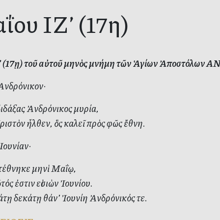
ΐου ΙΖ’ (17η)
Ζ’ (17ῃ) τοῦ αὐτοῦ μηνὸς μνήμη τῶν Ἁγίων Ἀποστόλω
 Ἀνδρόνικον·
ιδάξας Ἀνδρόνικος μυρία,
ιστὸν ἦλθεν, ὃς καλεῖ πρὸς φῶς ἔθνη.
 Ἰουνίαν·
 τέθνηκε μηνὶ Μαΐῳ,
ός ἐστιν εἰσιὼν Ἰουνίου.
ῃ δεκάτῃ θάν’ Ἰουνίη Ἀνδρόνικός τε.