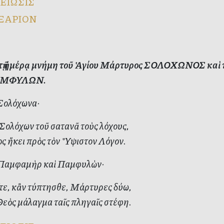
ΕΙΩΣΙΣ
ΞΑΡΙΟΝ
ὐτῇ ἡμέρᾳ μνήμη τοῦ Ἁγίου Μάρτυρος ΣΟΛΟΧΩΝΟΣ κ
ΑΜΦΥΛΩΝ.
 Σολόχωνα·
Σολόχων τοῦ σατανᾶ τοὺς λόχους,
ς ἥκει πρὸς τὸν Ὕψιστον Λόγον.
ν Παμφαμὴρ καὶ Παμφυλὼν·
τε, κἂν τύπτησθε, Μάρτυρες δύω,
εὸς μάλαγμα ταῖς πληγαῖς στέφη.