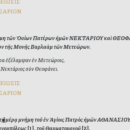
ΕΙΩΣΙΣ
ΞΑΡΙΟΝ
η τῶν Ὁσίων Πατέρων ἡμῶν ΝΕΚΤΑΡΙΟΥ καὶ ΘΕΟΦ
ων τῆς Μονῆς Βαρλαὰμ τῶν Μετεώρων.
ρα ἐξέλαμψαν ἐν Μετεώροις,
 Νεκτάριος σὺν Θεοφάνει.
ΕΙΩΣΙΣ
ΞΑΡΙΟΝ
ὐτῇ ἡμέρᾳ μνήμη τοῦ ἐν Ἁγίοις Πατρὸς ἡμῶν ΑΘΑΝΑΣΙΟ
ανουπόλεως
[1]
, τοῦ Θαυματουργοῦ
[2]
.