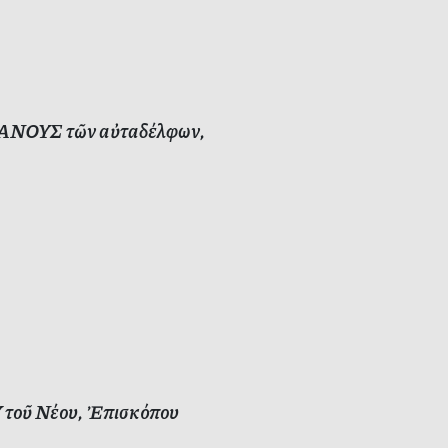
ΑΝΟΥΣ τῶν αὐταδέλφων,
Υ τοῦ Νέου, Ἐπισκόπου