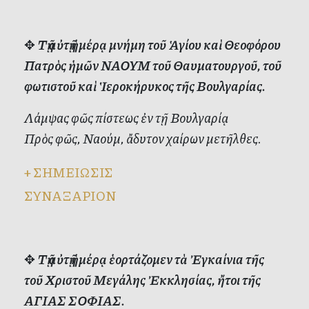
✥
Τῇ αὐτῇ ἡμέρᾳ μνήμη τοῦ Ἁγίου καὶ Θεοφόρου
Πατρὸς ἡμῶν ΝΑΟΥΜ τοῦ Θαυματουργοῦ, τοῦ
φωτιστοῦ καὶ Ἱεροκήρυκος τῆς Βουλγαρίας.
Λάμψας φῶς πίστεως ἐν τῇ Βουλγαρίᾳ
Πρὸς φῶς, Ναούμ, ἄδυτον χαίρων μετῆλθες.
+
ΣΗΜΕΙΩΣΙΣ
ΣΥΝΑΞΑΡΙΟΝ
✥
Τῇ αὐτῇ ἡμέρᾳ ἑορτάζομεν τὰ Ἐγκαίνια τῆς
τοῦ Χριστοῦ Μεγάλης Ἐκκλησίας, ἤτοι τῆς
ΑΓΙΑΣ ΣΟΦΙΑΣ.