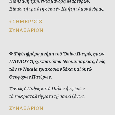
Εἰσηλάθη τμηθέντα μάνδρᾳ Μαρτύρων.
Εἰκάδι τῇ τριτάτῃ δέκα ἐν Κρήτῃ τάμον ἄνδρας.
+
ΣΗΜΕΙΩΣΙΣ
ΣΥΝΑΞΑΡΙΟΝ
✥
Τῇ αὐτῇ ἡμέρᾳ μνήμη τοῦ Ὁσίου Πατρὸς ἡμῶν
ΠΑΥΛΟΥ Ἀρχιεπισκόπου Νεοκαισαρείας, ἑνὸς
τῶν ἐν Νικαίᾳ τριακοσίων δέκα καὶ ὀκτὼ
Θεοφόρων Πατέρων.
Ὄντως ὁ Παῦλος κατὰ Παῦλον ἦν φέρων
τὰ τοῦ Χριστοῦ στίγματα τῇ σαρκὶ ξένως.
ΣΥΝΑΞΑΡΙΟΝ