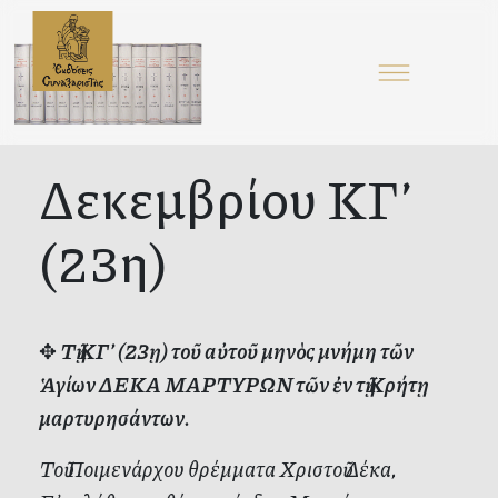
Δεκεμβρίου ΚΓ’
(23η)
✥
Τῇ ΚΓ’ (23ῃ) τοῦ αὐτοῦ μηνὸς μνήμη τῶν
Ἁγίων ΔΕΚΑ ΜΑΡΤΥΡΩΝ τῶν ἐν τῇ Κρήτῃ
μαρτυρησάντων.
Τοῦ Ποιμενάρχου θρέμματα Χριστοῦ Δέκα,