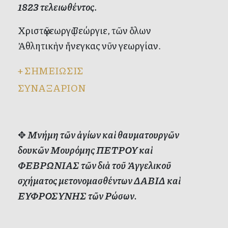
1823 τελειωθέντος
.
Χριστῷ γεωργῷ Γεώργιε, τῶν ὅλων
Ἀθλητικὴν ἤνεγκας νῦν γεωργίαν.
+
ΣΗΜΕΙΩΣΙΣ
ΣΥΝΑΞΑΡΙΟΝ
✥
Μνήμη τῶν ἁγίων καὶ θαυματουργῶν
δουκῶν Μουρόμης ΠΕΤΡΟΥ καὶ
ΦΕΒΡΩΝΙΑΣ τῶν διὰ τοῦ Ἀγγελικοῦ
σχήματος μετονομασθέντων ΔΑΒΙΔ καὶ
ΕΥΦΡΟΣΥΝΗΣ τῶν Ρώσων.