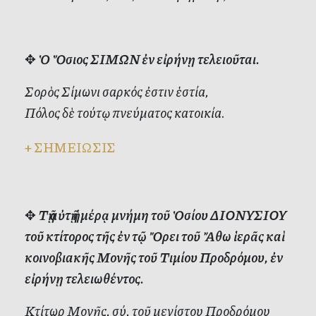
✥
Ὁ Ὅσιος ΣΙΜΩΝ ἐν εἰρήνῃ τελειοῦται.
Σορὸς Σίμωνι σαρκός ἐστιν ἑστία,
Πόλος δὲ τούτῳ πνεύματος κατοικία.
+
ΣΗΜΕΙΩΣΙΣ
✥
Τῇ αὐτῇ ἡμέρᾳ μνήμη τοῦ Ὁσίου ΔΙΟΝΥΣΙΟΥ
τοῦ κτίτορος τῆς ἐν τῷ Ὄρει τοῦ Ἄθω ἱερᾶς καὶ
κοινοβιακῆς Μονῆς τοῦ Τιμίου Προδρόμου, ἐν
εἰρήνῃ τελειωθέντος.
Κτίτωρ Μονῆς, σύ, τοῦ μεγίστου Προδρόμου