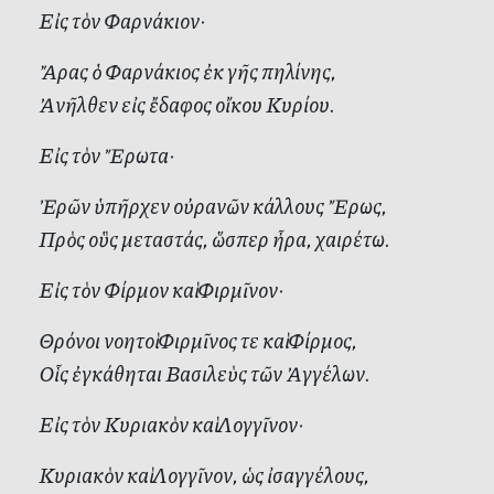
Εἰς τὸν Φαρνάκιον·
Ἄρας ὁ Φαρνάκιος ἐκ γῆς πηλίνης,
Ἀνῆλθεν εἰς ἔδαφος οἴκου Κυρίου.
Εἰς τὸν Ἔρωτα·
Ἐρῶν ὑπῆρχεν οὐρανῶν κάλλους Ἔρως,
Πρὸς οὓς μεταστάς, ὥσπερ ἦρα, χαιρέτω.
Εἰς τὸν Φίρμον καὶ Φιρμῖνον·
Θρόνοι νοητοὶ Φιρμῖνος τε καὶ Φίρμος,
Οἷς ἐγκάθηται Βασιλεὺς τῶν Ἀγγέλων.
Εἰς τὸν Κυριακὸν καὶ Λογγῖνον·
Κυριακὸν καὶ Λογγῖνον, ὡς ἰσαγγέλους,