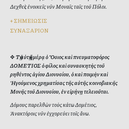
Δεχθεὶς ἐνοικεῖς νῦν Μοναῖς ταῖς τοῦ Πόλοι.
+
ΣΗΜΕΙΩΣΙΣ
ΣΥΝΑΞΑΡΙΟΝ
✥
Τῇ αὐτῇ ἡμέρᾳ ὁ Ὅσιος καὶ πνευματοφόρος
ΔΟΜΕΤΙΟΣ ὁ φίλος καὶ συνασκητὴς τοῦ
ρηθέντος ἁγίου Διονυσίου, ὁ καὶ ποιμὴν καὶ
Ἡγούμενος χρηματίσας τῆς αὐτῆς κοινοβιακῆς
Μονῆς τοῦ Διονυσίου, ἐν εἰρήνῃ τελειοῦται.
Δόμους παρελθὼν τοὺς κάτω Δομέτιος,
Ἀνακτόροις νῦν ἐγχορεύει τοῖς ἄνω.