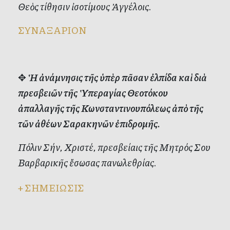
Θεὸς τίθησιν ἰσοτίμους Ἀγγέλοις.
ΣΥΝΑΞΑΡΙΟΝ
✥
Ἡ ἀνάμνησις τῆς ὑπὲρ πᾶσαν ἐλπίδα καὶ διὰ
πρεσβειῶν τῆς Ὑπεραγίας Θεοτόκου
ἀπαλλαγῆς τῆς Κωνσταντινουπόλεως ἀπὸ τῆς
τῶν ἀθέων Σαρακηνῶν ἐπιδρομῆς.
Πόλιν Σήν, Χριστέ, πρεσβείαις τῆς Μητρός Σου
Βαρβαρικῆς ἔσωσας πανωλεθρίας.
+
ΣΗΜΕΙΩΣΙΣ