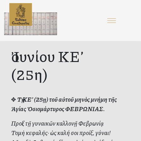
Ἰουνίου ΚΕ’
(25η)
✥
Τῇ ΚΕ’ (25ῃ) τοῦ αὐτοῦ μηνὸς μνήμη τῆς
Ἁγίας Ὁσιομάρτυρος ΦΕΒΡΩΝΙΑΣ.
Προὶξ τῇ γυναικῶν καλλονῇ Φεβρωνίᾳ
Τομὴ κεφαλῆς· ὡς καλή σοι προίξ, γύναι!