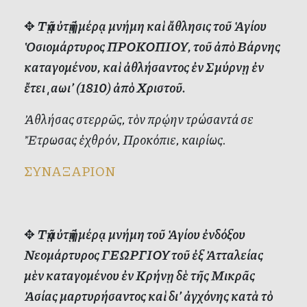
✥
Τῇ αὐτῇ ἡμέρᾳ μνήμη καὶ ἄθλησις τοῦ Ἁγίου
Ὁσιομάρτυρος ΠΡΟΚΟΠΙΟΥ, τοῦ ἀπὸ Βάρνης
καταγομένου, καὶ ἀθλήσαντος ἐν Σμύρνῃ ἐν
ἔτει ͵αωι’ (1810) ἀπὸ Χριστοῦ.
Ἀθλήσας στερρῶς, τὸν πρῴην τρώσαντά σε
Ἔτρωσας ἐχθρόν, Προκόπιε, καιρίως.
ΣΥΝΑΞΑΡΙΟΝ
✥
Τῇ αὐτῇ ἡμέρᾳ μνήμη τοῦ Ἁγίου ἐνδόξου
Νεομάρτυρος ΓΕΩΡΓΙΟΥ τοῦ ἐξ Ἀτταλείας
μὲν καταγομένου ἐν Κρήνῃ
δὲ τῆς Μικρᾶς
Ἀσίας μαρτυρήσαντος καὶ δι’ ἀγχόνης κατὰ τὸ