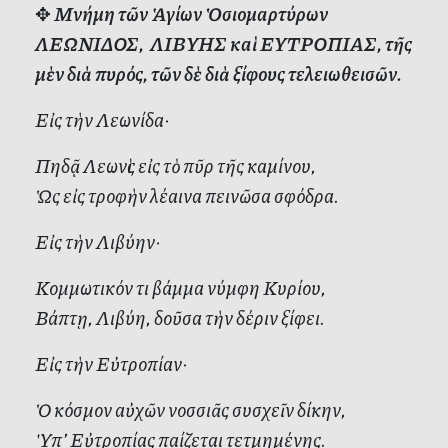
✥
Μνήμη τῶν Ἁγίων Ὁσιομαρτύρων
ΛΕΩΝΙΔΟΣ, ΛΙΒΥΗΣ καὶ ΕΥΤΡΟΠΙΑΣ, τῆς
μὲν διὰ πυρός, τῶν δὲ διὰ ξίφους τελειωθεισῶν.
Εἰς τὴν Λεωνίδα·
Πηδᾷ Λεωνὶς εἰς τὸ πῦρ τῆς καμίνου,
Ὡς εἰς τροφὴν λέαινα πεινῶσα σφόδρα.
Εἰς τὴν Λιβύην·
Κομμωτικόν τι βάμμα νύμφη Κυρίου,
Βάπτῃ, Λιβύη, δοῦσα τὴν δέριν ξίφει.
Εἰς τὴν Εὐτροπίαν·
Ὁ κόσμον αὐχῶν νοσσιᾶς συσχεῖν δίκην,
Ὑπ’ Εὐτροπίας παίζεται τετμημένης.