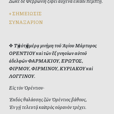
Δῶκε δὲ Φεβρωνίη ξίφει αὐχένα εἰκάδι πέμπτῃ.
+
ΣΗΜΕΙΩΣΙΣ
ΣΥΝΑΞΑΡΙΟΝ
✥
Τῇ αὐτῇ ἡμέρᾳ μνήμη τοῦ Ἁγίου Μάρτυρος
ΟΡΕΝΤΙΟΥ καὶ τῶν ἓξ γνησίων αὐτοῦ
ἀδελφῶν ΦΑΡΜΑΚΙΟΥ, ΕΡΩΤΟΣ,
ΦΙΡΜΟΥ, ΦΙΡΜΙΝΟΥ, ΚΥΡΙΑΚΟΥ καὶ
ΛΟΓΓΙΝΟΥ.
Εἰς τὸν Ὀρέντιον·
Ἐκδὺς θαλάσσης ζῶν Ὀρέντιος βάθους,
Ἐν γῇ τελευτᾷ καὶ πρὸς οὐρανὸν τρέχει.